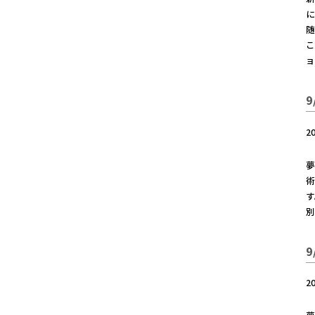
に
随
こ
ョ
2
夢
術
す
別
2