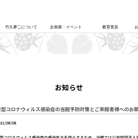
竹久夢二について
企画展・イベント
教育普及
竹久夢二学会について
竹久夢二の足跡
夢二生家記念館企画展
カレンダー
本館企画展
校外学習について
こども夢二新聞
こども学芸員
ゆめじきょうどびじゅつかん
夢二郷土美術館
の
「あいうえお」
お知らせ
新型コロナウィルス感染症の当館予防対策とご来館者様へのお
021/08/08
新型コロナウィルス感染症の感染拡大を防止するため、当館では公益財団法人