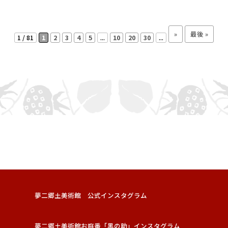
»
最後 »
1 / 81
1
2
3
4
5
...
10
20
30
...
夢二郷土美術館 公式インスタグラム
夢二郷土美術館お庭番「黑の助」インスタグラム