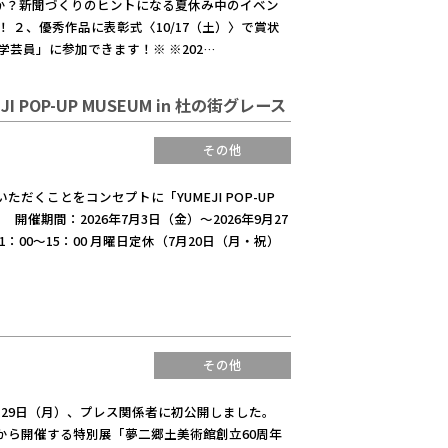
か？新聞づくりのヒントになる夏休み中のイベン
 ２、優秀作品に表彰式〈10/17（土）〉で賞状
芸員」に参加できます！※ ※202…
POP-UP MUSEUM in 杜の街グレース
その他
くことをコンセプトに「YUMEJI POP-UP
催期間：2026年7月3日（金）～2026年9月27
00～15：00 月曜日定休（7月20日（月・祝）
その他
29日（月）、プレス関係者に初公開しました。
から開催する特別展「夢二郷土美術館創立60周年