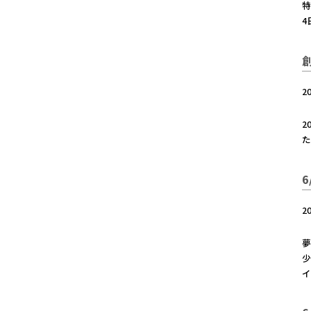
特
4
2
2
た
2
夢
少
イ