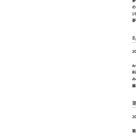
夢
の
1
夢
2
A
料
み
展
2
第