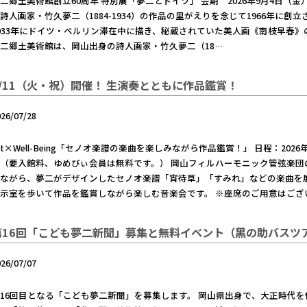
二郷土美術館創立60周年 特別展「夢二とドイツ」 会期 2026年9月4日（
詩人画家・竹久夢二（1884-1934）の作品の里がえりを念じて1966年に
933年にドイツ・ベルリン滞在中に描き、秘蔵されていた美人画《南枝早春
二郷土美術館は、岡山出身の詩人画家・竹久夢二（18…
8/11（火・祝）開催！ 生演奏とともに作品鑑賞！
026/07/28
rt×Well-Being「セノオ楽譜の楽曲を楽しみながら作品鑑賞！」 日程：2026
（要入館料、ゆめびぃ会員は無料です。） 岡山フィルハーモニック管弦楽
ながら、夢二がデザインしたセノオ楽譜「宵待草」「すみれ」などの楽曲を
示室を歩いて作品を鑑賞しながら楽しむ音楽会です。 ※座席のご用意はござ
第16回「こども夢二新聞」募集と無料イベント（黑の助バスツ
026/07/07
16回目となる「こども夢二新聞」を募集します。 岡山県出身で、大正時代