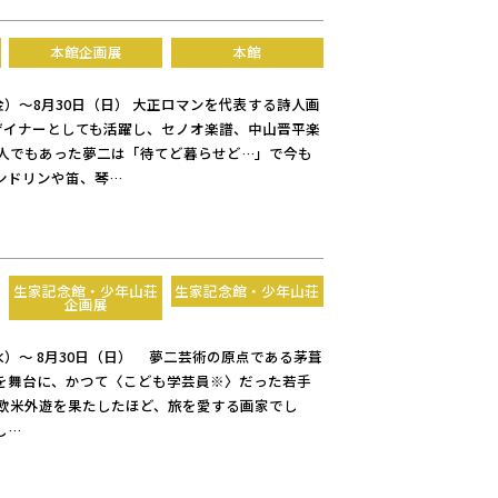
本館企画展
本館
（金）～8月30日（日） 大正ロマンを代表する詩人画
デザイナーとしても活躍し、セノオ楽譜、中山晋平楽
人でもあった夢二は「待てど暮らせど…」で今も
ンドリンや笛、琴…
生家記念館・少年山荘
生家記念館・少年山荘
企画展
（水）～ 8月30日（日） 夢二芸術の原点である茅葺
を舞台に、かつて〈こども学芸員※〉だった若手
欧米外遊を果たしたほど、旅を愛する画家でし
し…