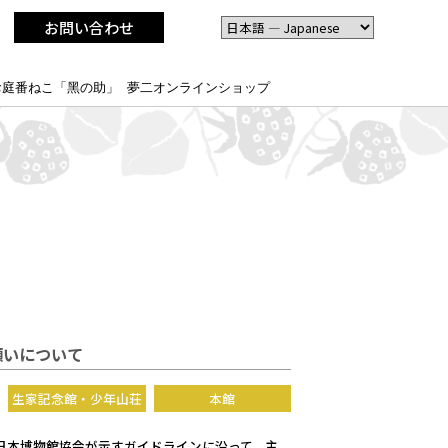
お問い合わせ
お庭番ねこ「黑の助」
夢二オンラインショップ
願いについて
生家記念館・少年山荘
本館
日本博物館協会が示すガイドラインに沿って、主