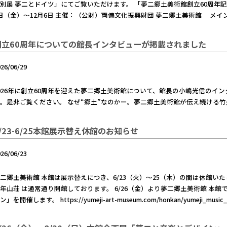
別展 夢二とドイツ」にてご覧いただけます。 「夢二郷土美術館創立60周年記念
日（金）～12月6日 主催：（公財）両備文化振興財団 夢二郷土美術館 メイ
創立60周年についての館長インタビューが掲載されました
026/06/29
026年に創立60周年を迎えた夢二郷土美術館について、館長の小嶋光信のイ
。是非ご覧ください。 なぜ“郷土”なのかー。夢二郷土美術館が伝え続ける
6/23-6/25本館展示替え休館のお知らせ
026/06/23
二郷土美術館 本館は展示替えにつき、6/23（火）～25（木）の間は休館い
年山荘 は通常通り開館しております。 6/26（金）より夢二郷土美術館 本
ン」を開催します。 https://yumeji-art-museum.com/honkan/yumeji_music_d