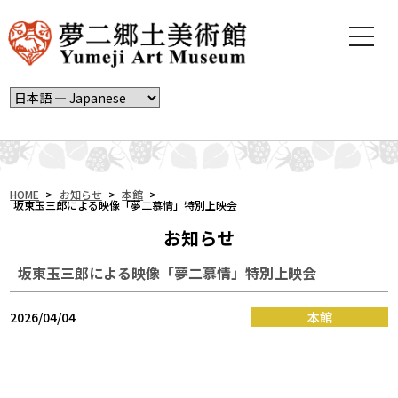
t
o
g
g
l
e
n
a
v
i
HOME
>
お知らせ
>
本館
>
坂東玉三郎による映像「夢二慕情」特別上映会
g
a
お知らせ
t
i
坂東玉三郎による映像「夢二慕情」特別上映会
o
n
2026/04/04
本館