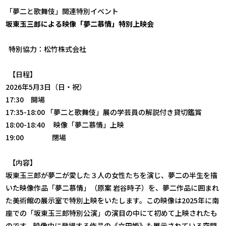
「夢二と歌舞伎」関連特別イベント
坂東玉三郎による映像「夢二慕情」特別上映会
特別協力：松竹株式会社
【日程】
2026年5月3日（日・祝）
17:30 開場
17:35-18:00 「夢二と歌舞伎」展の学芸員の解説付き貸切鑑賞
18:00-18:40 映像「夢二慕情」上映
19:00 閉場
【内容】
坂東玉三郎が夢二が愛した３人の女性たちを演じ、夢二の半生を描
いた映像作品「夢二慕情」（原案 岩谷時子）を、夢二作品に囲まれ
た美術館の展示室で特別上映をいたします。この映像は2025年に南
座での「坂東玉三郎特別公演」の演目の中にて初めて上映されたも
のです。映像中に登場する作品の《立田姫》も展示されている空間