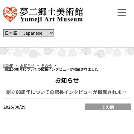
t
o
g
g
l
e
n
a
v
i
HOME
>
お知らせ
>
その他
>
創立60周年についての館長インタビューが掲載されました
g
a
お知らせ
t
i
創立60周年についての館長インタビューが掲載されました
o
n
2026/06/29
その他