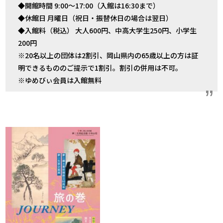
◆開館時間 9:00～17:00（入館は16:30まで）
◆休館日 月曜日（祝日・振替休日の場合は翌日）
◆入館料（税込） 大人
600
円、中高大学生
250
円、小学生
200
円
※20名以上の団体は2割引、岡山県内の65歳以上の方は証
明できるもののご提示で1割引。割引の併用は不可。
※ゆめびぃ会員は入館無料