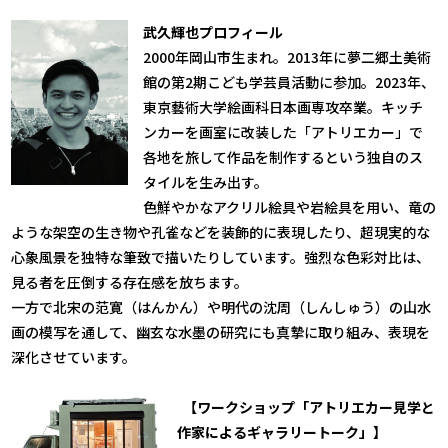
武久輝也プロフィール
2000年岡山市生まれ。2013年に夢二郷土美術
館の第2期こども学芸員活動に参加。2023年、
東京藝術大学絵画科日本画専攻卒業。キッチ
ンカーを画室に改装した「アトリエカー」で
各地を旅して作品を制作するという独自のス
タイルを生み出す。
色鮮やかなアクリル絵具や岩絵具を用い、竜の
ような架空の生き物や孔雀などを装飾的に表現したり、超現実的な
心象風景を独特な筆致で描いたりしています。強烈な色彩対比は、
見る者を圧倒する存在感を放ちます。
一方で北宋の范寛（はんかん）や明代の沈周（しんしゅう）の山水
画の模写を通して、幽玄な水墨の研究にも真摯に取り組み、表現を
深化させています。
【ワークショップ「アトリエカー見学と
作家によるギャラリートーク」】