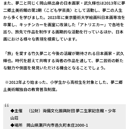
また、夢二と同じく岡山県出身の日本画家・武久輝也は2013年に夢
二郷土美術館の第2期〈こども学芸員〉として活動し、夢二の人生
から多くを学びました。2023年に東京藝術大学絵画科日本画専攻を
卒業し、キッチンカーを画室に改装した「アトリエカー」で各地を
巡り、旅先で作品を制作する画期的な活動を行っているほか、日本
画における様々な表現を模索しています。
「旅」を愛する竹久夢二と今後の活躍が期待される日本画家・武久
輝也。時代を超えて共鳴する両者の作品を通して、夢二芸術の新た
な魅力や側面を発見いただける機会となることでしょう。
※2012年より始まった、小学生から高校生を対象とした、夢二郷
土美術館独自の教育普及制度。
◆主催 （公財）両備文化振興財団 夢二生家記念館・少年
山荘
◆場所 岡山県瀬戸内市邑久町本庄2000-1