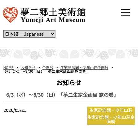
t
o
g
g
l
e
n
a
v
i
HOME
>
お知らせ
>
企画展
>
生家記念館・少年山荘企画展
>
6/3（水）～8/30（日）「夢二生家企画展 旅の巻」
g
a
お知らせ
t
i
6/3（水）～8/30（日）「夢二生家企画展 旅の巻」
o
n
2026/05/21
生家記念館・少年山荘
生家記念館・少年山荘企
画展