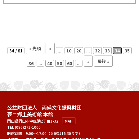
« 先頭
«
34 / 81
...
10
20
...
32
33
34
35
»
最後 »
36
...
40
50
60
...
公益財団法人 両備文化振興財団
夢二郷土美術館 本館
岡山県岡山市中区浜2丁目1-32
MAP
TEL (086)271-1000
開館時間
9:00～17:00（入館は16:30まで）