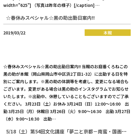
width="625"] （写真は昨年の様子）[/caption] …
☆春休みスペシャル☆黑の助出勤日案内!!
2019/03/22
本館
☆春休みスペシャル☆黑の助出勤日案内!! 当館のお庭番くろねこの
黑の助が本館（岡山県岡山市中区浜2丁目1-32）に出勤する日を特
別にご案内します。※黑の助の体調等を考慮し、変更になる場合も
ございます。変更がある場合は黑の助のインスタグラムでお知らせ
いたします。※出勤中、休憩していることもございますのでご了承
ください。 3月23日（土）お休み 3月24日（日）12:00～16:00 出
勤 3月25日（月）休館日 3月26日（火）9:00～16:30 出勤 3月27日
（水）9:00～16:30 出勤…
5/18（土）第54回文化講座「夢二と京都－南蛮・国画創作協会・花街・彦乃」のお知らせ