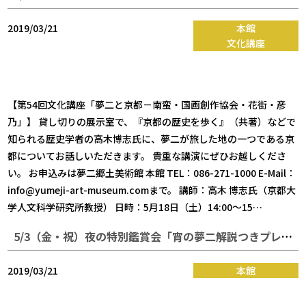
2019/03/21
本館
文化講座
【第54回文化講座「夢二と京都－南蛮・国画創作協会・花街・彦
乃」】 貸し切りの展示室で、『京都の歴史を歩く』（共著）などで
知られる歴史学者の高木博志氏に、夢二が旅した地の一つである京
都についてお話しいただきます。 貴重な講演にぜひお越しくださ
い。 お申込みは夢二郷土美術館 本館 TEL：086-271-1000 E-Mail：
info@yumeji-art-museum.comまで。 講師：高木 博志氏（京都大
学人文科学研究所教授） 日時：5月18日（土）14:00～15…
5/3（金・祝）夜の特別鑑賞会「宵の夢二解説つきプレミアムツアー」のお知らせ
2019/03/21
本館