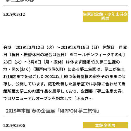
2019/03/12
生家記念館・少年山荘企
画展
会期 2019年3月12日（火）～2019年6月16日（日） 休館日 月曜
日（祝日・振替休日の場合は翌日） ※ゴールデンウィーク中の4月
23日（火）～5月6日（月・振休）は休まず開館 竹久夢二生誕の
地・邑久(おく)（瀬戸内市邑久町）にある夢二生家は、夢二が生ま
れ16歳までを過ごした200年以上経つ茅葺屋根の家をそのままに保
存し、公開しています。蔵を改装した展示室では季節に合わせて当
館所蔵の夢二の肉筆作品を展示しており、企画展「夢二生家の春」
ではリニューアルオープンを記念して「ふるさ…
2019年本館 春の企画展「NIPPON 夢二旅情」
2019/03/06
本館企画展