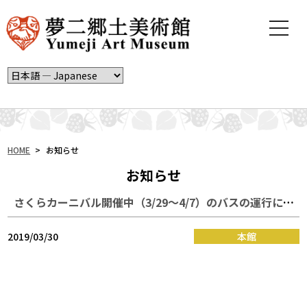
t
o
g
g
l
e
n
a
v
i
HOME
>
お知らせ
g
お知らせ
a
t
さくらカーニバル開催中（3/29～4/7）のバスの運行について
i
o
n
2019/03/30
本館