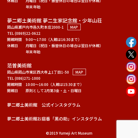
休館日
月曜日（祝日・振替休日の場合は翌日が休館）
年末年始
夢二郷土美術館 夢二生家記念館・少年山荘
岡山県瀬戸内市邑久町本庄2000-1
MAP
TEL (0869)22-0622
開館時間
9:00～17:00（入館は16:30まで）
休館日
月曜日（祝日・振替休日の場合は翌日が休館）
年末年始
范曽美術館
岡山県岡山市東区西大寺上1丁目1-50
MAP
TEL (086)271-1000
開館時間
10:00～16:00（入館は15:30まで）
開館日
原則として2月第3金・土・日曜日
夢二郷土美術館 公式インスタグラム
夢二郷土美術館お庭番「黑の助」インスタグラム
©2019 Yumeji Art Museum