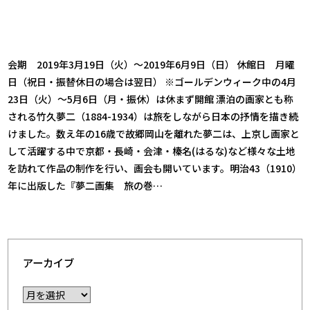
会期 2019年3月19日（火）～2019年6月9日（日） 休館日 月曜
日（祝日・振替休日の場合は翌日） ※ゴールデンウィーク中の4月
23日（火）～5月6日（月・振休）は休まず開館 漂泊の画家とも称
される竹久夢二（1884-1934）は旅をしながら日本の抒情を描き続
けました。数え年の16歳で故郷岡山を離れた夢二は、上京し画家と
して活躍する中で京都・長崎・会津・榛名(はるな)など様々な土地
を訪れて作品の制作を行い、画会も開いています。明治43（1910）
年に出版した『夢二画集 旅の巻…
アーカイブ