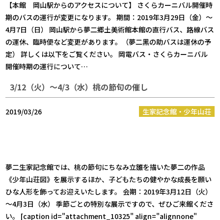
【本館 岡山駅からのアクセスについて】 さくらカーニバル開催時
期のバスの運行が変更になります。 期間：2019年3月29日（金）～
4月7日（日） 岡山駅から夢二郷土美術館本館の直行バス、路線バス
の運休、臨時便など変更があります。（夢二黑の助バスは運休の予
定） 詳しくは以下をご覧ください。 岡電バス・さくらカーニバル
開催時期の運行について…
3/12（火）～4/3（水）桃の節句の催し
2019/03/26
生家記念館・少年山荘
夢二生家記念館では、桃の節句にちなみ立雛を描いた夢二の作品
《少年山荘図》を展示するほか、子どもたちの健やかな成長を願い
ひな人形を飾ってお迎えいたします。 会期：2019年3月12日（火）
～4月3日（水） 季節ごとの特別な展示ですので、ぜひご来館くださ
い。 [caption id="attachment_10325" align="alignnone"