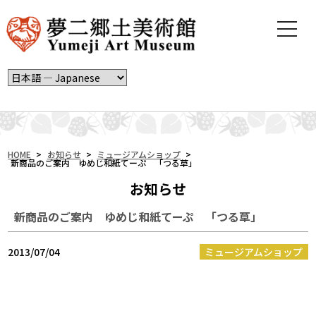
t
o
g
g
l
e
n
a
v
i
HOME
>
お知らせ
>
ミュージアムショップ
>
新商品のご案内 ゆめじ和紙てーぷ 「つる草」
g
a
お知らせ
t
i
新商品のご案内 ゆめじ和紙てーぷ 「つる草」
o
n
2013/07/04
ミュージアムショップ