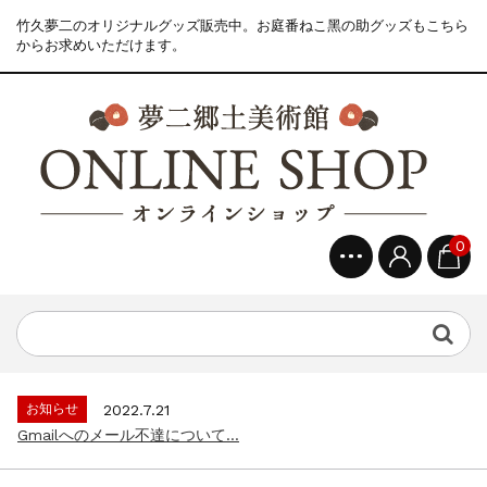
竹久夢二のオリジナルグッズ販売中。お庭番ねこ黑の助グッズもこちら
からお求めいただけます。
0
お知らせ
2022.7.21
Gmailへのメール不達について...