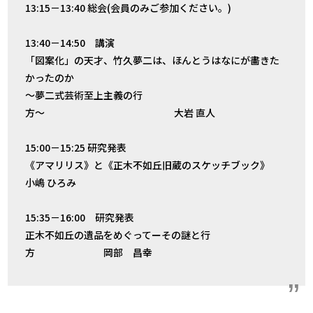
13:15－13:40 総会(会員のみご参加ください。)
13:40－14:50 講演
「図案化」の天才、竹久夢二は、ほんとうはなにが畵きた
かったのか
〜夢二式芸術至上主義の行
方〜 大岩 直人
15:00－15:25 研究発表
《アマリリス》と《正木不如丘旧蔵のスケッチブック》
小嶋 ひろみ
15:35－16:00 研究発表
正木不如丘の遺品をめぐってーその謎と行
方 岡部 昌幸