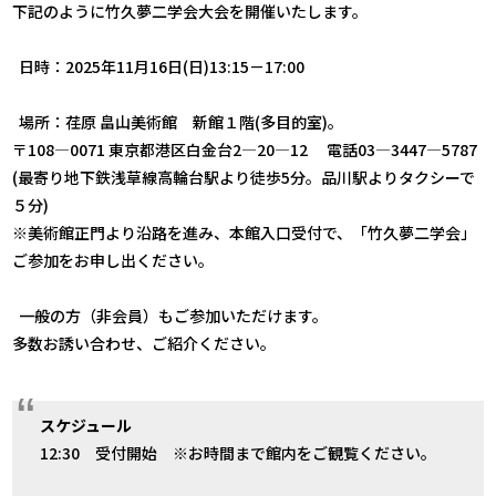
下記のように竹久夢二学会大会を開催いたします。
日時：2025年11月16日(日)13:15－17:00
場所：荏原 畠山美術館 新館１階(多目的室)。
〒108―0071 東京都港区白金台2―20―12 電話03―3447―5787
(最寄り地下鉄浅草線高輪台駅より徒歩5分。品川駅よりタクシーで
５分)
※美術館正門より沿路を進み、本館入口受付で、「竹久夢二学会」
ご参加をお申し出ください。
一般の方（非会員）もご参加いただけます。
多数お誘い合わせ、ご紹介ください。
スケジュール
12:30 受付開始 ※お時間まで館内をご観覧ください。