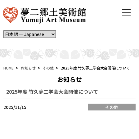
t
o
g
g
l
e
n
a
v
i
HOME
>
お知らせ
>
その他
>
2025年度 竹久夢二学会大会開催について
g
お知らせ
a
t
2025年度 竹久夢二学会大会開催について
i
o
n
2025/11/15
その他