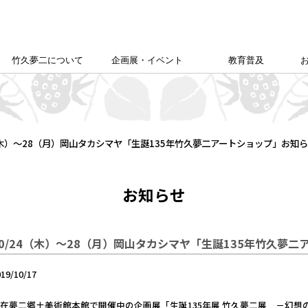
竹久夢二について
企画展・イベント
教育普及
竹久夢二学会について
竹久夢二の足跡
夢二生家記念館企画展
カレンダー
本館企画展
校外学習について
こども夢二新聞
こども学芸員
ゆめじきょうどびじゅつかん
夢二郷土美術館
の
「あいうえお」
4（木）～28（月）岡山タカシマヤ「生誕135年竹久夢二アートショップ」お知
お知らせ
10/24（木）～28（月）岡山タカシマヤ「生誕135年竹久夢
019/10/17
在夢二郷土美術館本館で開催中の企画展「生誕135年展 竹久夢二展 －幻想