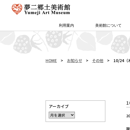
利用案内
美術館について
アクセス・特別プラン
夢二郷土美術館 本館
予約方法・団体申込
カフェ＆ショップ
サイトマップ
（公財）両備文化振興財団
友の会「ゆめびぃ」
范曽美術館について
館長挨拶
所蔵作品
お知らせ
沿革
夢二生家記念館・少年山荘
HOME
>
お知らせ
>
その他
>
10/2
アーカイブ
2
現