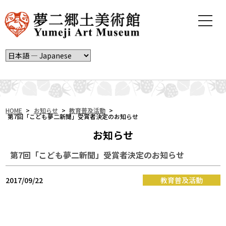
t
o
g
g
l
e
n
a
v
i
HOME
>
お知らせ
>
教育普及活動
>
第7回「こども夢二新聞」受賞者決定のお知らせ
g
a
お知らせ
t
i
第7回「こども夢二新聞」受賞者決定のお知らせ
o
n
2017/09/22
教育普及活動