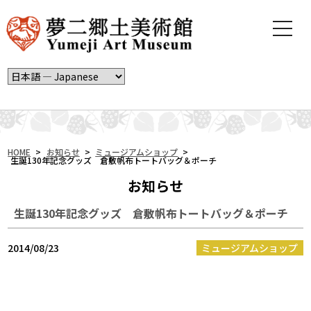
t
o
g
g
l
e
n
a
v
i
HOME
>
お知らせ
>
ミュージアムショップ
>
生誕130年記念グッズ 倉敷帆布トートバッグ＆ポーチ
g
a
お知らせ
t
i
生誕130年記念グッズ 倉敷帆布トートバッグ＆ポーチ
o
n
2014/08/23
ミュージアムショップ