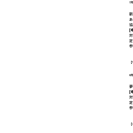
7月
[
対
定
参
【
8月
夢
[
対
定
参
【