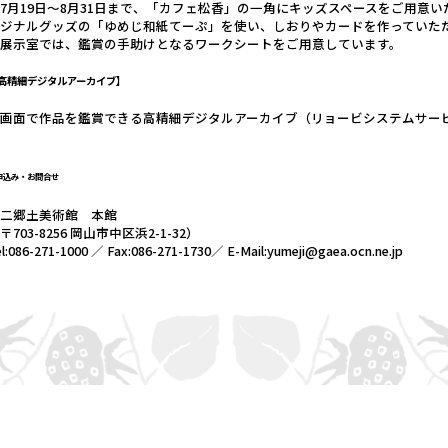
7月19日～8月31日まで、「カフェ松香」の一角にキッズスペースをご用意
リジナルグッズの「ゆめじ和紙てーぷ」を使い、しおりやカードを作っていた
・展示室では、鑑賞の手助けとなるワークシートをご用意しています。
高精細デジタルアーカイブ
】
大画面で作品を鑑賞できる高精細デジタルアーカイブ（リョービシステムサー
申込み・お問合せ
夢二郷土美術館 本館
〒703-8256 岡山市中区浜2-1-32）
l:086-271-1000 ／ Fax:086-271-1730／ E-Mail:yumeji@gaea.ocn.ne.jp