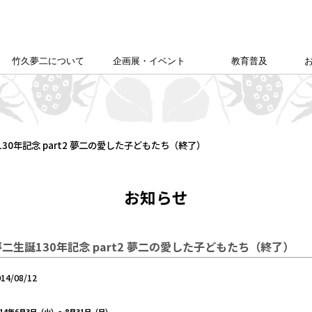
竹久夢二について
企画展・イベント
教育普及
竹久夢二学会について
竹久夢二の足跡
夢二生家記念館企画展
カレンダー
本館企画展
校外学習について
こども夢二新聞
こども学芸員
ゆめじきょうどびじゅつかん
夢二郷土美術館
の
「あいうえお」
30年記念 part2 夢二の愛した子どもたち（終了）
お知らせ
夢二生誕130年記念 part2 夢二の愛した子どもたち（終了）
014/08/12
014年6月3日（火）～8月31日（日）