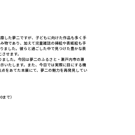
靡した夢二ですが、子どもに向けた作品も多く手
読み物であり、加えて児童雑誌の挿絵や表紙絵も手
ありました。彼らと過ごした中で見つけた豊かな表
じさせます。
りました。今回は夢二のふるさと・瀬戸内市の瀬
展示いたします。また、今日では実際に目にする機
焦点をあてた本展にて、夢二の魅力を再発見してい
30まで）