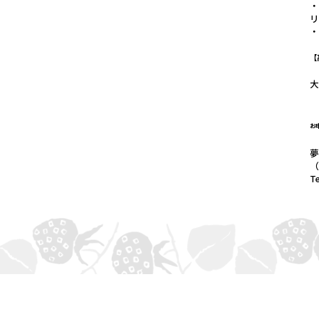
・
【
お
（
Te