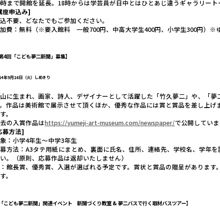
9時まで開館を延長。18時からは学芸員が日中とはひとあじ違うギャラリート
講座申込み]
申込不要、どなたでもご参加ください。
加費：無料（※要入館料 一般700円、中高大学生400円、小学生300円）
第4回「こども夢二新聞」募集
】
014年9月16日（火）しめきり
岡山に生まれ、画家、詩人、デザイナーとして活躍した「竹久夢二」や、「夢
す。作品は美術館で展示させて頂くほか、優秀な作品には賞と賞品を差し上げ
す。
過去の入賞作品は
https://yumeji-art-museum.com/newspaper/
で公開していま
応募方法]
象：小学4年生～中学3年生
募方法：A3タテ用紙にまとめ、裏面に氏名、住所、連絡先、学校名、学年
さい。（原則、応募作品は返却いたしません）
賞：館長賞、優秀賞、入選が選ばれる予定です。賞状と賞品の贈呈があります
す。
「こども夢二新聞」関連イベント 新聞づくり教室 & 夢二バスで行く取材バスツアー
】