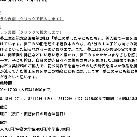
チラシ表面（クリックで拡大します）
チラシ裏面（クリックで拡大します）
夢二生誕記念企画展第2弾は「夢二の愛した子どもたち」。美人画で一世を風
けています。夢二の60冊を超える著作本のうち、約3分の１は子ども向けの
けるといった知られざる一面があります。また、夢二は3人の男児の父でも
情は、肉筆画や挿絵などにいきいきと描かれ、夢二のあたたかいまなざしを感
一方、子ども絵は、自身の幼き日々への郷愁の思いを表現した自画像でもあ
内市立美術館のご協力で、初公開作品を含め2点の幼少時代を描いた作品を
会が減ってきた郷土玩具を夢二の挿絵とともに展示します。夢二の子ども絵に
ただきたいと思います。
開館時間
:00～17:00（入館は16:30まで）
8月8日（金）、8月12日（火）、8月22日（金）は19:00まで開館（入館は18:
休館日
月曜日（祝日・振替休日の場合は翌日）
入館料
人700円/中高大学生400円/小学生300円