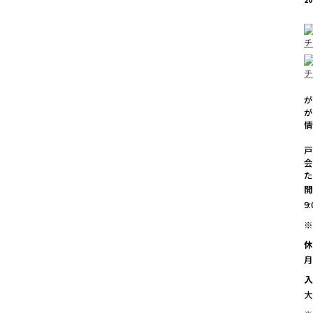
が
が
戸
9
※
大