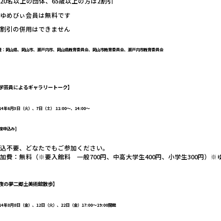
20名以上の団体、65歳以上の方は2割引
※ゆめびぃ会員は無料です
※割引の併用はできません
援：岡山県、岡山市、瀬戸内市、岡山県教育委員会、岡山市教育委員会、瀬戸内市教育委員会
学芸員によるギャラリートーク
】
14年6月3日（火）、7日（土） 11:00～、14:00～
講座申込み]
申込不要、どなたでもご参加ください。
加費：無料（※要入館料 一般700円、中高大学生400円、小学生300円）
夜の夢二郷土美術館散歩
】
14年8月8日（金）、12日（火）、22日（金）17:00～19:00開館