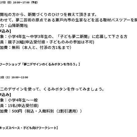
27日（日）10:00～17:00（予定）
新聞社の方から、新聞づくりのひけつを教えて頂きます。
あわせて、夢二芸術の原点である瀬戸内市の生家などを巡る取材バスツアーを
協力：山陽新聞社
申込み]
象：小学4年生～中学3年生の、「子ども夢二新聞」に応募して下さる方
員：親子20組(申込受付順・子どものみの参加は不可)
加費：無料（本人と、付添の方1名まで）
ワークショップ「夢二デザインのくるみボタンを作ろう」
】
2日（土）10:00～12:00
二のデザインを使って、くるみボタンを作ってみましょう。
申込み]
象：小学4年生～一般
員：15名(申込受付順)
加費：500円（税込・入館料別（2割引適用））
キッズスペース・子ども向けワークシート
】