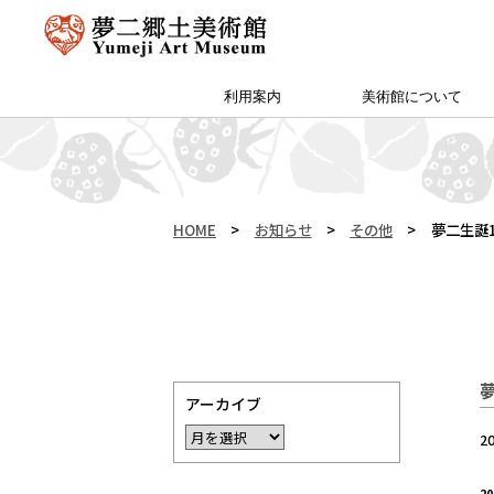
利用案内
美術館について
アクセス・特別プラン
夢二郷土美術館 本館
予約方法・団体申込
カフェ＆ショップ
サイトマップ
（公財）両備文化振興財団
友の会「ゆめびぃ」
范曽美術館について
館長挨拶
所蔵作品
お知らせ
沿革
夢二生家記念館・少年山荘
HOME
>
お知らせ
>
その他
>
夢二生誕1
アーカイブ
2
2