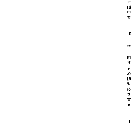
1
[
参
【
2
ま
[
対
応
ま
【