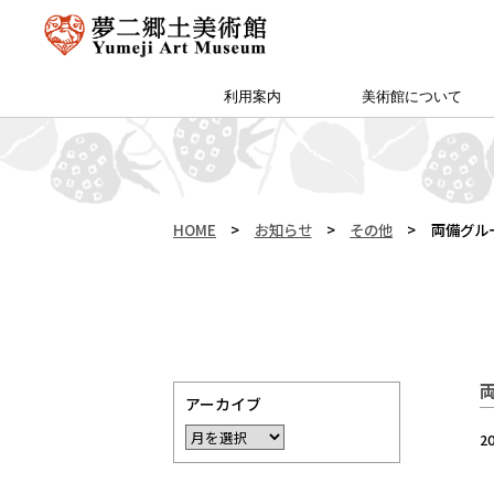
利用案内
美術館について
アクセス・特別プラン
夢二郷土美術館 本館
予約方法・団体申込
カフェ＆ショップ
サイトマップ
（公財）両備文化振興財団
友の会「ゆめびぃ」
范曽美術館について
館長挨拶
所蔵作品
お知らせ
沿革
夢二生家記念館・少年山荘
HOME
>
お知らせ
>
その他
>
両備グル
アーカイブ
2
.