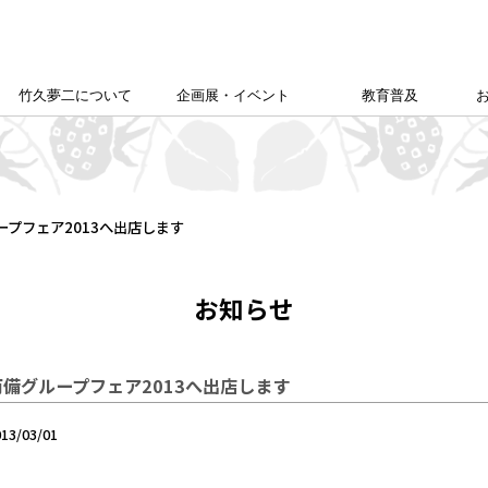
竹久夢二について
企画展・イベント
教育普及
竹久夢二学会について
竹久夢二の足跡
夢二生家記念館企画展
カレンダー
本館企画展
校外学習について
こども夢二新聞
こども学芸員
ゆめじきょうどびじゅつかん
夢二郷土美術館
の
「あいうえお」
ープフェア2013へ出店します
お知らせ
両備グループフェア2013へ出店します
013/03/01