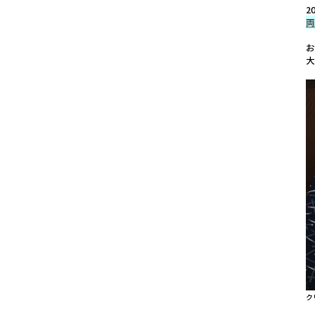
2
両
.
大
.
ク
.