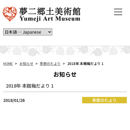
t
o
g
g
l
e
n
a
v
i
HOME
>
お知らせ
>
季節のたより
>
2018年 本館梅だより 1
g
お知らせ
a
t
2018年 本館梅だより 1
i
o
n
2018/01/26
季節のたより