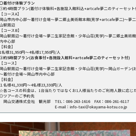
〇着付け体験プラン
①約4時間プラン(着付け体験料+各施設入館料込+artcafe夢二のティーセット
【コースA】
岡山市内中心部～着付け会場～夢二郷土美術館本館(見学+artcafe夢二)～
山駅周辺
【コースB】
岡山駅周辺～着付け会場～夢二生家記念館・少年山荘(見学)～夢二郷土美術館本館
内中心部
【料金】
1名様31,950円～4名様17,950円/人
②約5時間プラン(お食事付+各施設入館料+artcafe夢二のティーセット付)
【コース】
岡山駅周辺～着付け会場～夢二生家記念館・少年山荘(見学)～岡山ガーデン(お食事
～着付け会場～岡山市内中心部
【料金】
１名様41,330円～4名様23,330円/人
☆各コースの料金は、1台当たりではなくお1人様当たりのご利用人数に応じ
◎ツアーのご予約先
岡山交通株式会社 観光部 TEL：086-263-1616 FAX：086-261-6117
E-mail：info-taxi＠okayama-kotsu.co.jp