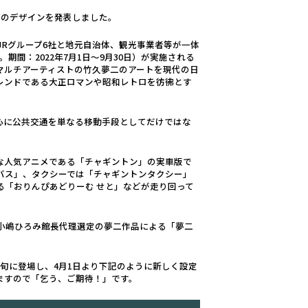
」のデザインを発表しました。
JRグループ6社と地元自治体、観光事業者等が一体
間：2022年7月1日～9月30日）が実施される
マルチアーティストの竹久夢二のアートを現代の日
レンドである大正ロマンや昭和レトロを彷彿とす
心に公共交通を単なる移動手段としてだけではな
的な人気アニメである「チャギントン」の実車版で
バス」、タクシーでは「チャギントンタクシー」
る「おりんぴあどりーむ せと」などが走り回って
ン、小嶋ひろみ館長代理選定の夢二作品による「夢二
旬に登場し、4月1日より下記のように新しく設定
ますので「乞う、ご期待！」です。