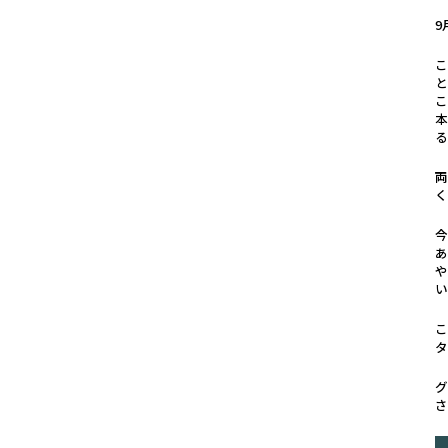
9
こ
と
今
や
こ
グ