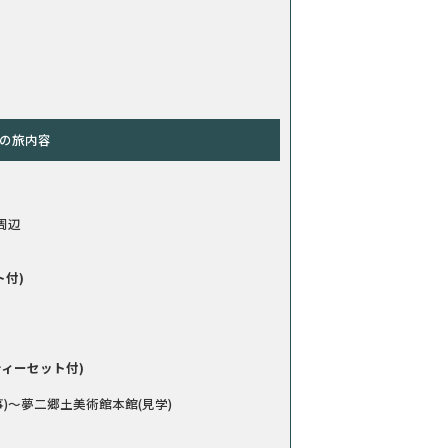
の旅内容
周辺
ト付)
ティーセット付)
)～夢二郷土美術館本館(見学)