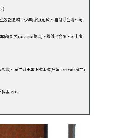
付)
夢二生家記念館・少年山荘(見学)～着付け会場～岡
(見学+artcafe夢二)～着付け会場～岡山市
)～夢二郷土美術館本館(見学+artcafe夢二)
た料金です。