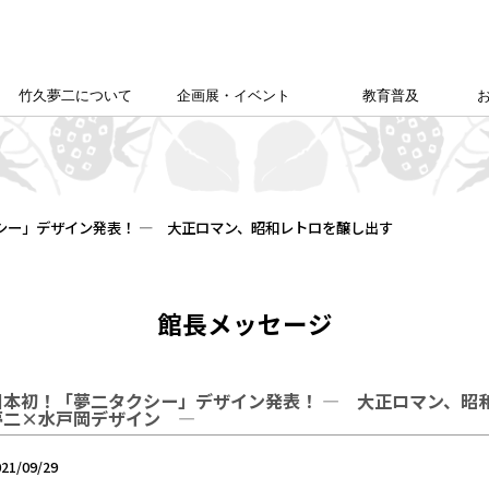
竹久夢二について
企画展・イベント
教育普及
竹久夢二学会について
竹久夢二の足跡
夢二生家記念館企画展
カレンダー
本館企画展
校外学習について
こども夢二新聞
こども学芸員
ゆめじきょうどびじゅつかん
夢二郷土美術館
の
「あいうえお」
シー」デザイン発表！ ― 大正ロマン、昭和レトロを醸し出す
館長メッセージ
日本初！「夢二タクシー」デザイン発表！ ― 大正ロマン、昭
夢二×水戸岡デザイン ―
021/09/29