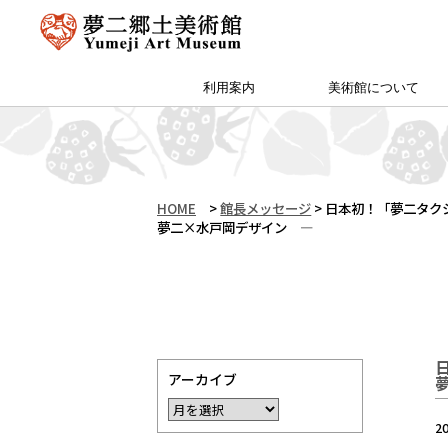
利用案内
美術館について
アクセス・特別プラン
夢二郷土美術館 本館
予約方法・団体申込
カフェ＆ショップ
サイトマップ
（公財）両備文化振興財団
友の会「ゆめびぃ」
范曽美術館について
館長挨拶
所蔵作品
お知らせ
沿革
夢二生家記念館・少年山荘
HOME
>
館長メッセージ
>
日本初！「夢二タク
夢二×水戸岡デザイン ―
アーカイブ
2