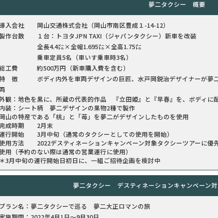
夢二タクシー 概要
導入会社 岡山交通株式会社（岡山市南区豊成１-14-12）
製作台数 １台：トヨタJPN TAXI（ジャパンタクシー）新車を改装
全長4.4㍍×全幅1.695㍍×全高1.75㍍
乗車定員5名（車いす乗車時3名）
総工費 約500万円（新車購入費を含む）
特 徴 ボディ内外を車両デザインの巨匠、水戸岡鋭治デザイナーが夢二
両
外観：地色を黒に、所蔵の代表的作品 『立田姫』と『早春』を、ボディに
内装：シート柄 夢二デザインの果物2種で製作
岡山の特産である「桃」と「苺」を夢二がデザインしたものを使用
完成時期 2月末
運行開始 3月中旬（通常のタクシーとしての使用を開始）
使用方法 2022デスティネーションキャンペーン対象タクシーツアーに優
使用（予約のない際は通常の営業運行に使用）
＊3月中旬の運行開始日初日に、一組ご招待企画を検討中
夢二タクシー デスティネーションキャンペーン対
プラン名：夢二タクシーで巡る 夢二大正ロマンの旅
実施期間：2022年4月1日～9月30日