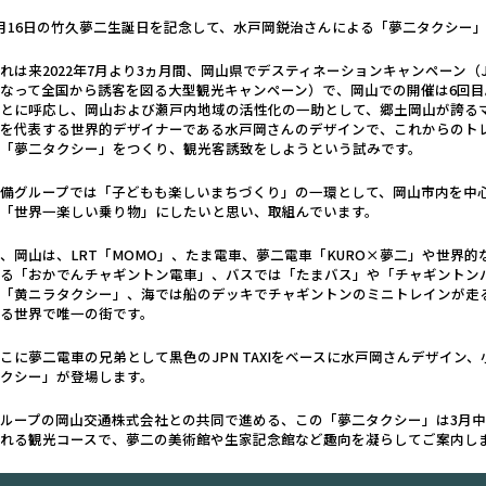
月16日の竹久夢二生誕日を記念して、水戸岡鋭治さんによる「夢二タクシー
れは来2022年7月より3ヵ月間、岡山県でデスティネーションキャンペーン（
なって全国から誘客を図る大型観光キャンペーン）で、岡山での開催は6回目。期
ことに呼応し、岡山および瀬戸内地域の活性化の一助として、郷土岡山が誇る
本を代表する世界的デザイナーである水戸岡さんのデザインで、これからのト
る「夢二タクシー」をつくり、観光客誘致をしようという試みです。
両備グループでは「子どもも楽しいまちづくり」の一環として、岡山市内を中
く「世界一楽しい乗り物」にしたいと思い、取組んでいます。
、岡山は、LRT「MOMO」、たま電車、夢二電車「KURO×夢二」や世界
ある「おかでんチャギントン電車」、バスでは「たまバス」や「チャギントン
「黄ニラタクシー」、海では船のデッキでチャギントンのミニトレインが走
いる世界で唯一の街です。
こに夢二電車の兄弟として黒色のJPN TAXIをベースに水戸岡さんデザイ
タクシー」が登場します。
ループの岡山交通株式会社との共同で進める、この「夢二タクシー」は3月中
される観光コースで、夢二の美術館や生家記念館など趣向を凝らしてご案内し