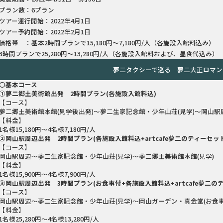
プラン数：6プラン
ツアー運行開始：2022年4月1日
ツアー予約開始：2022年2月1日
価格帯 ：基本2時間プランで15,180円～7,180円/人（各施設入館料込み）
3時間プランで25,280円～13,280円/人（各施設入館料および、昼食代込み）
夢二タクシーで巡る 夢二大正ロマン
〇
基本コース
①夢二郷土美術館出発 2時間プラン(各施設入館料込)
【コース】
夢二郷土美術館本館(見学後出発)～夢二生家記念館・少年山荘(見学)～岡山駅
【料金】
1名様15,180円～4名様7,180円/人
②岡山駅周辺出発 2時間プラン(各施設入館料込+artcafe夢二のティーセッ
【コース】
岡山駅周辺～夢二生家記念館・少年山荘(見学)～夢二郷土美術館本館(見学)
【料金】
1名様15,900円～4名様7,900円/人
③岡山駅周辺出発 3時間プラン(お食事付+各施設入館料込+artcafe夢二の
【コース】
岡山駅周辺～夢二生家記念館・少年山荘(見学)～岡山ガーデン・真金堂(お食事
【料金】
1名様25,280円～4名様13,280円/人