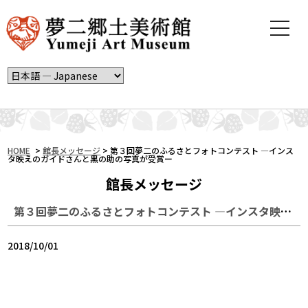
t
o
g
g
l
e
n
a
v
i
HOME
>
館長メッセージ
>
第３回夢二のふるさとフォトコンテスト ―インス
タ映えのガイドさんと黒の助の写真が受賞ー
g
a
館長メッセージ
t
i
第３回夢二のふるさとフォトコンテスト ―インスタ映えのガイドさんと黒の助の写真が受賞ー
o
n
2018/10/01