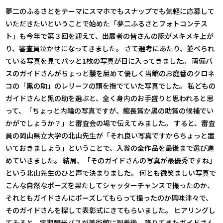
夢二のふるさとをテーマにスマホでもスナップでも気軽に応募して
いただきたいということで始めた「夢二ふるさとフォトコンテス
ト」も今年で第３回を迎えて、出展者の皆さんの腕がメキメキ上が
り、審査員泣かせになってきました。 さて選考にあたり、並べられ
ている写真を見てパッと1枚の写真が目に入ってきました。 両備バ
スのガイドさんがちょっと腰を屈めて優しく当館のお庭番のクロネ
コの「黑の助」のレリーフの頭を撫でていた写真でした。 私どもの
ガイドさんと黑の助を選ぶと、全く身内のお手盛りと思われると思
って、「ちょっと内輪の写真ですが、館長賞か黑の助賞の候補でい
かがでしょうか？」と審査会の場で伝えてみました。 すると、審査
員の岡山県立大学の北山先生が「それ良い写真ですからちょっと置
いておきましょう」ということで、入賞の全作品を最後まで選び進
めていきました。 結局、「そのガイドさんの写真が最優秀ですね」
という北山先生のひと声で決まりました。 何とも微笑ましい写真で
こんな自然なポーズを果たしてシャッターチャンスで撮ったのか、
それともガイドさんにポーズしてもらって撮ったのか興味津々で、
そのガイドさんを探して表彰式にきてもらいました。 ヒアリングし
てみると、定期観光バスが美術館に到着後、降りてきたガイドさん