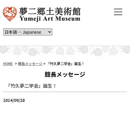
t
o
g
g
l
e
n
a
v
i
HOME
>
館長メッセージ
>
「竹久夢二学会」誕生！
g
館長メッセージ
a
t
「竹久夢二学会」誕生！
i
o
n
2014/09/28