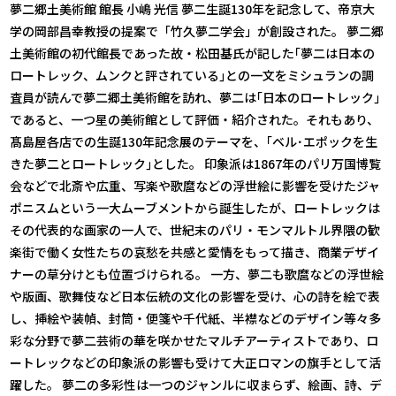
夢二郷土美術館 館長 小嶋 光信 夢二生誕130年を記念して、帝京大
学の岡部昌幸教授の提案で「竹久夢二学会」が創設された。 夢二郷
土美術館の初代館長であった故・松田基氏が記した｢夢二は日本の
ロートレック、ムンクと評されている｣との一文をミシュランの調
査員が読んで夢二郷土美術館を訪れ、夢二は｢日本のロートレック｣
であると、一つ星の美術館として評価・紹介された。それもあり、
髙島屋各店での生誕130年記念展のテーマを、｢ベル･エポックを生
きた夢二とロートレック｣とした。 印象派は1867年のパリ万国博覧
会などで北斎や広重、写楽や歌麿などの浮世絵に影響を受けたジャ
ポニスムという一大ムーブメントから誕生したが、ロートレックは
その代表的な画家の一人で、世紀末のパリ・モンマルトル界隈の歓
楽街で働く女性たちの哀愁を共感と愛情をもって描き、商業デザイ
ナーの草分けとも位置づけられる。 一方、夢二も歌麿などの浮世絵
や版画、歌舞伎など日本伝統の文化の影響を受け、心の詩を絵で表
し、挿絵や装幀、封筒・便箋や千代紙、半襟などのデザイン等々多
彩な分野で夢二芸術の華を咲かせたマルチアーティストであり、ロ
ートレックなどの印象派の影響も受けて大正ロマンの旗手として活
躍した。 夢二の多彩性は一つのジャンルに収まらず、絵画、詩、デ