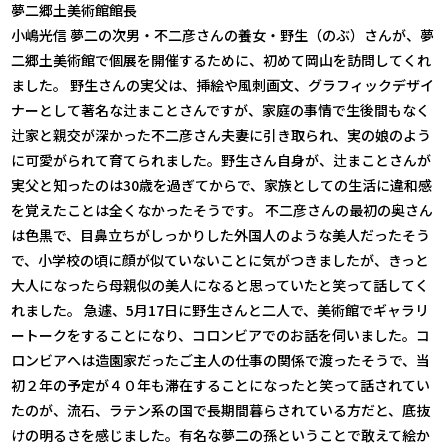
夢二郷土美術館館長
小嶋光信 夢二の次男・不二彦さんの養女・野生（のぶ）さんが、夢
二郷土美術館で個展を開催するために、初めて岡山を訪問してくれ
ました。 野生さんの実父は、挿絵や風刺画文、グラフィックデザイ
ナーとして著名な辻まことさんですが、家庭の事情で生後間もなく
辻家と親交が深かった不二彦さん夫妻に引き取られ、実の娘のよう
に可愛がられて育てられました。野生さん自身が、辻まことさんが
実父と知ったのは30歳を過ぎてからで、家族としての生活に違和感
を覚えたことは全くなかったそうです。 不二彦さんの最初の奥さん
は色黒で、目鼻立ちがしっかりした外国人のような美人だったそう
で、小学校の頃に顔が似ていないことに気がつきましたが、きっと
大人になったら母親似の美人になると思っていたと笑って話してく
れました。 急遽、5月17日に野生さんと二人で、美術館でギャラリ
ートークをすることになり、コロンビアでのお話を伺いました。コ
ロンビアへは造園家だったご主人の仕事の関係で渡ったそうで、当
初２年の予定が４０年も滞在することになったと笑って話されてい
たのが、流石、ラテン系の国で長期間暮らされている方だと、底抜
けの明るさを感じました。有名な夢二の孫ということで敢えて絵か