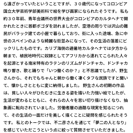
ら遠ざかっていたということですが、３０歳代になってコロンビア
国立大学芸術学部美術科で絵を学び画家になられたそうです。 私も
約３０年前、青年会議所の世界大会がコロンビアのカルタヘナで開
かれたときに首都ボゴダを訪れましたが、空港の周りでは沢山の難
民がバラック建ての小屋で暮らしており、街に入った途端、急に中
世のスペインのような綺麗な街並みになって、その生活の落差にビ
ックリしたものです。カリブ海側の避暑地カルタヘナでは夕方から
朝まで、植民地時代に奴隷としてアフリカから連れてこられた人々
を起源とする南米特有のラテンのリズムがドンチャカ、ドンチャカ
鳴り響き、歌と踊りで「いつ働くのか？」と不思議でしたが、野生
さんから、それでもちゃんと朝から働く凄くタフな民族ですと聞い
て、懐かしさとともに変に納得しました。 野生さんの初期の作品
は、貧しい人々がひたむきに生きる姿を描いた力強い絵でしたが、
生活が変わるとともに、それらの人々を思い切り描けなくなり、抽
象画に転向されていました。労働者層の過酷な現実を知るにつれ
て、その生活の一面だけを美しく描くことに疑問を感じられたそう
です。 私とのトークでは、不二彦さんを通じて「夢二の人となり」
を感じていただこうという点に絞って質問させていただきました。