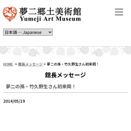
t
o
g
g
l
e
n
a
v
i
HOME
>
館長メッセージ
>
夢二の孫・竹久野生さん初来岡！
g
館長メッセージ
a
t
夢二の孫・竹久野生さん初来岡！
i
o
n
2014/05/19