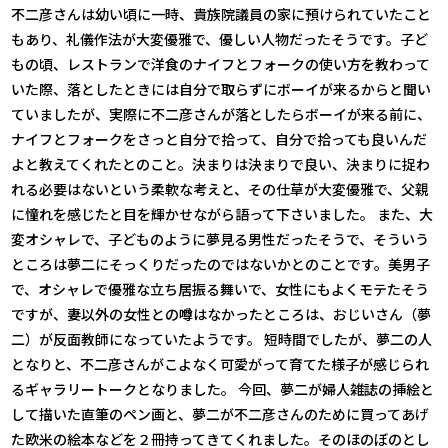
不二彦さんは幼い頃に一時、貴族院議員の家に預けられていたこと
もあり、礼儀作法が大変優雅で、優しい人物だったそうです。子ど
もの頃、レストランで洋食のナイフとフォークの使い方を教わって
いた際、落としたときには自分で取らずにボーイが来るからと聞い
ていましたが、実際に不二彦さんが落としたらボーイが来る前に、
ナイフとフォークをさっと自分で拾って、自分で拾っても良いんだ
よと教えてくれたとのこと。決まりは決まりで良い、決まりに捉わ
れる必要はないという柔軟な考えと、その仕草が大変優雅で、父親
に憧れを感じたと目を輝かせながら語って下さいました。 また、大
変オシャレで、子どものように夢見る男性だったそうで、そういう
ところは夢二にそっくりだったのではないかとのことです。美男子
で、オシャレで優雅な立ち居振る舞いで、女性にもよくモテたそう
ですが、妻以外の女性との噂はなかったところは、おじいさん（夢
二）が反面教師になっていたようです。 短時間でしたが、夢二の人
となりと、不二彦さんがこよなく可愛がって育てた様子が感じられ
るギャラリートークとなりました。 今回、夢二が婦人雑誌の挿絵と
して描いた直筆のペン画と、夢二が不二彦さんのために買ってあげ
た欧米の絵本などを２冊持ってきてくれました。そのほのぼのとし