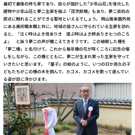
最初で最後の持ち家であり、自らが設計した｢少年山荘｣を復元した
建物や少年山荘と夢二生家を結ぶ「茂次郎橋」もあり、夢二芸術の
原点に触れることができる聖地といえるでしょう。 岡山後楽園外苑
にある美術館本館と共に、地域の皆さんに守られている生家を訪れ
ると、「泣く時はよき母ありき 遊ぶ時はよき姉ありき七つのころ
よ」 と詠う夢二の声が聞こえてきそうです。 この植樹した椿を
「夢二椿」と名付けて、これから毎年椿の花が咲くころに記念の催
しをしながら、この椿とともに、夢二が生まれ育った生家を守って
いきたいと思います。 『童子』の絵のように、いつの日か邑久の子
どもたちがこの椿の木を囲んで、カゴメ、カゴメを歌って遊んでい
る姿が目に浮かびます。