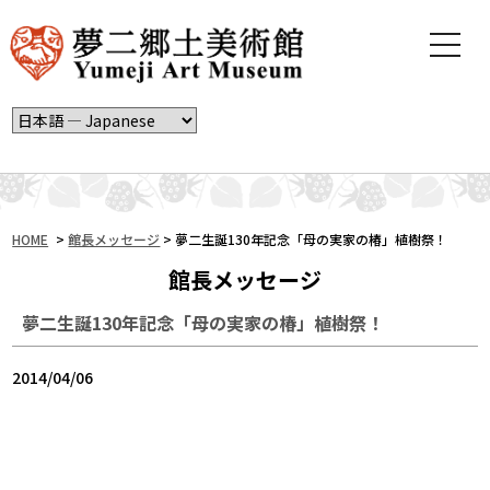
t
o
g
g
l
e
n
a
v
i
HOME
>
館長メッセージ
>
夢二生誕130年記念「母の実家の椿」植樹祭！
g
館長メッセージ
a
t
夢二生誕130年記念「母の実家の椿」植樹祭！
i
o
n
2014/04/06