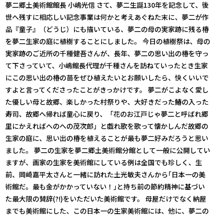
夢二郷土美術館館長 小嶋光信 さて、夢二生誕130年を記念して、後
世へ残すに相応しい記念事業は何かと考えあぐねた末に、夢二が作
品『童子』（どうじ）にも描いている、夢二の母の実家跡に残る椿
を夢二生家の庭に植樹することにしました。 今日の植樹祭は、母の
実家跡のご近所の千種健吾さんが、長年、夢二の思い出の椿を守っ
て下さっていて、小嶋館長代理が千種さんを訪ねていったとき生家
にこの思い出の椿の苗をぜひ植えたいとお願いしたら、快くいいで
すよと言ってくださったことがきっかけです。 夢二がこよなく愛し
た優しい母と故郷、楽しかった村祭りや、大好きだった鰆の入った
寿司、故郷へ帰れば童心に戻り、「花のお江戸じゃ夢二と呼ばれ郷
里にかえればへのへの茂次郎」と戯れ歌を歌って懐かしんだ故郷の
生家の庭に、思い出の椿を植えることが最も夢二好みだろうと思い
ました。 夢二の生家を夢二郷土美術館分館として一般に公開してい
ますが、画家の生家を美術館にしている例は全国でも珍しく、生
前、岡崎嘉平太さんと一緒に訪れた土光敏夫さんから｢日本一の美
術館だ。最も金がかかっていない！｣と持ち前の節約精神に基づい
た最大限の賛辞(?!)をいただいた美術館です。 母屋だけでなく納屋
までも美術館にした、この日本一の生家美術館には、他に、夢二の