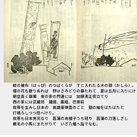
紺の被布（はっぴ）のつばくらが 丁と入れたる木の頭（かしら）。
櫻の花も散りぬれば 野はさみどりの幕たれて 夏は五月に入りにけ
朝空高く旗幟 東の家の門邊には 加藤清正突立てり
西の家には武蔵坊 鍾馗、義経、巴御前
我等を生みし日本の 英雄豪傑雲のごと 鎧の袖をはたはたと
打鳴らしつつ控へけり。
我等も日本男児なり 菖蒲の烏帽子うち冠り 菖蒲の刀落しざし
鹿毛の小馬にまたがりて いざ八幡へ詣でなむ。