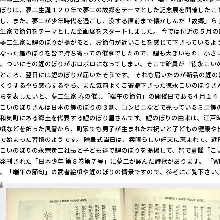
のぼりは、夢二生誕１２０年で夢二の故郷をテーマとした記念展を開催したこ
直し、また、夢二が少年時代を過ごし、没する直前まで懐かしんだ「故郷」ら
生家で節句をテーマとした企画展をスタートしました。 今では付近の５月
夢二生家に鯉のぼりが揚がると、お節句が近いことを感じて下さっているよう
くなった鯉のぼりを皆で持ち寄っての催事でしたので、鯉も大きいもの、小さ
年、ついにその鯉のぼりがボロボロになってしまい、そこで館員が「徳永こい
ところ、翌日には鯉のぼりが届いたそうです。 それも届いたのが新品の鯉の
っくりするやら感心するやら、また気前よくご寄贈下さった徳永こいのぼりさ
ちを表したいと、夢二生家 春の催し「端午の節句」の開催日である４月１４
永こいのぼりさんは日本の鯉のぼりの３割、コンビニなどで売っているミニ鯉
県和気町にある郷土を代表する鯉のぼり屋さんです。鯉のぼりの由来は、江戸
絵幟などを飾った風習から、町家でも男子が生まれたお祝いと子どもの健康や
で始まった習慣のようです。 贈呈式当日は、素晴らしい好天に恵まれて、近
こいのぼりの永宗黄二社長と子ども達で鯉のぼりを掲揚して、皆で童謡「こい
発刊された「日本少年 第８巻第７号」に夢二が詠んだ詩歌があります。 「When I
で、「端午の節句」の武者絵幟や鯉のぼりの情景ですので、参考にご覧下さい