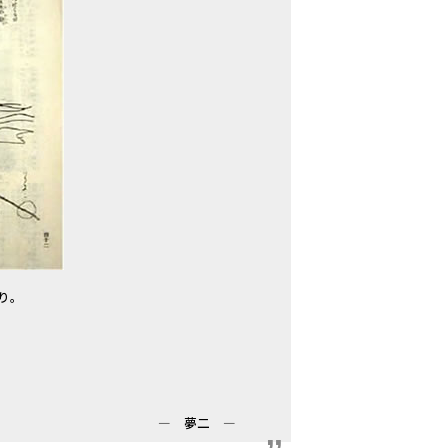
り。
― 夢二 ―