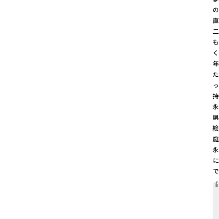
二
も
た
持
庭
永
に