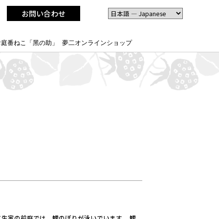
お問い合わせ
お庭番ねこ「黑の助」
夢二オンラインショップ
二生家の前庭では、鯉のぼりが泳いでいます。 鯉