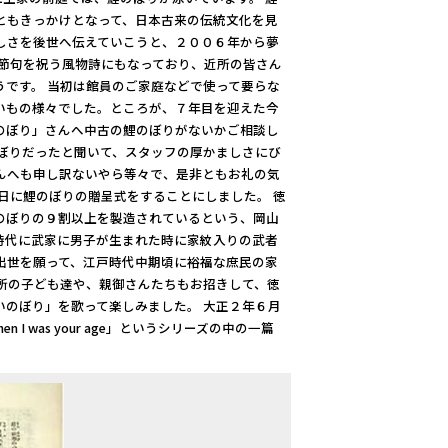
ともきっかけとなって、日本古来の伝統文化を見
しさを後世へ伝えていこうと、２００６年から夢
の節句を祝う風物詩にもなっており、近所の皆さん
です。 当初は館員のご家庭などで使って要らな
いもの様々でした。ところが、７年目を迎えた今
のぼり」さんへ中古の鯉のぼりがないかご相談し
ぼりだったと聞いて、スタッフの厚かましさにび
んへも申し訳ないやら等々で、是非ともお礼の気
日に鯉のぼりの贈呈式をすることにしました。 徳
のぼりの９割以上を製造されているという、岡山
時代に武家に男子が生まれた時に家紋入りの武者
出世を願って、江戸時代中期頃に裕福な庶民の家
所の子ども達や、親御さんたちもお招きして、徳
のぼり」を歌って楽しみました。 大正２年６月
 was your age」というシリーズの中の一篇
。