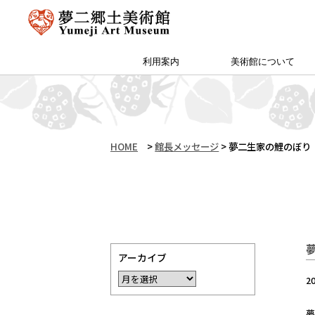
利用案内
美術館について
アクセス・特別プラン
夢二郷土美術館 本館
予約方法・団体申込
カフェ＆ショップ
サイトマップ
（公財）両備文化振興財団
友の会「ゆめびぃ」
范曽美術館について
館長挨拶
所蔵作品
お知らせ
沿革
夢二生家記念館・少年山荘
HOME
>
館長メッセージ
>
夢二生家の鯉のぼり
アーカイブ
2
夢