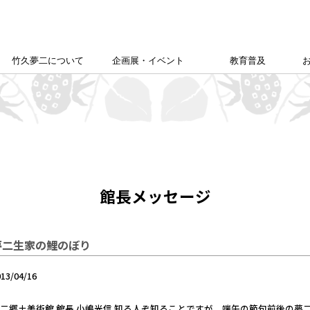
竹久夢二について
企画展・イベント
教育普及
竹久夢二学会について
竹久夢二の足跡
夢二生家記念館企画展
カレンダー
本館企画展
校外学習について
こども夢二新聞
こども学芸員
ゆめじきょうどびじゅつかん
夢二郷土美術館
の
「あいうえお」
館長メッセージ
夢二生家の鯉のぼり
013/04/16
二郷土美術館 館長 小嶋光信 知る人ぞ知ることですが、端午の節句前後の夢