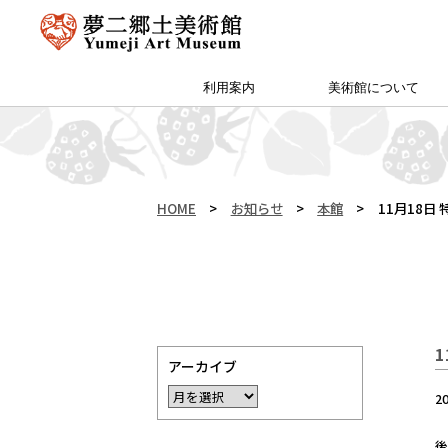
利用案内
美術館について
アクセス・特別プラン
夢二郷土美術館 本館
予約方法・団体申込
カフェ＆ショップ
サイトマップ
（公財）両備文化振興財団
友の会「ゆめびぃ」
范曽美術館について
館長挨拶
所蔵作品
お知らせ
沿革
夢二生家記念館・少年山荘
HOME
>
お知らせ
>
本館
>
11月18
アーカイブ
2
後