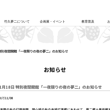
竹久夢二について
企画展・イベント
教育普及
竹久夢二学会について
竹久夢二の足跡
夢二生家記念館企画展
カレンダー
本館企画展
校外学習について
こども夢二新聞
こども学芸員
ゆめじきょうどびじゅつかん
夢二郷土美術館
の
「あいうえお」
日 特別夜間開館「一夜限りの夜の夢二」のお知らせ
お知らせ
11月18日 特別夜間開館「一夜限りの夜の夢二」のお知らせ
017/11/08
楽園の秋の幻想庭園、岡山城の秋の烏城灯源郷にあわせて、夢二郷土美術館本館も