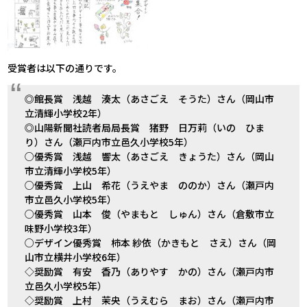
受賞者は以下の通りです。
◎館長賞 浅越 湊太（あさごえ そうた）さん（岡山市
立清輝小学校2年）
◎山陽新聞社読者局局長賞 猪野 日万莉（いの ひま
り）さん（瀬戸内市立邑久小学校5年）
○優秀賞 浅越 響太（あさごえ きょうた）さん（岡山
市立清輝小学校5年）
○優秀賞 上山 希花（うえやま ののか）さん（瀬戸内
市立邑久小学校5年）
○優秀賞 山本 俊（やまもと しゅん）さん（倉敷市立
味野小学校3年）
○デザイン優秀賞 柿本 紗依（かきもと さえ）さん（岡
山市立横井小学校6年）
◇奨励賞 有安 香乃（ありやす かの）さん（瀬戸内市
立邑久小学校5年）
◇奨励賞 上村 茉央（うえむら まお）さん（瀬戸内市