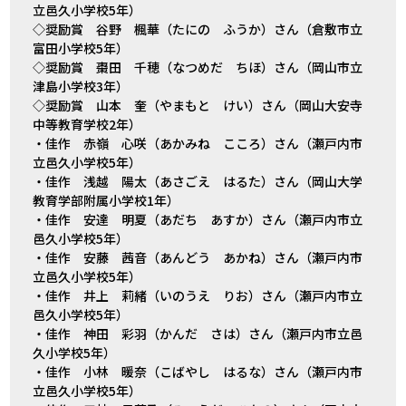
立邑久小学校5年）
◇奨励賞 谷野 楓華（たにの ふうか）さん（倉敷市立
富田小学校5年）
◇奨励賞 棗田 千穂（なつめだ ちほ）さん（岡山市立
津島小学校3年）
◇奨励賞 山本 奎（やまもと けい）さん（岡山大安寺
中等教育学校2年）
・佳作 赤嶺 心咲（あかみね こころ）さん（瀬戸内市
立邑久小学校5年）
・佳作 浅越 陽太（あさごえ はるた）さん（岡山大学
教育学部附属小学校1年）
・佳作 安達 明夏（あだち あすか）さん（瀬戸内市立
邑久小学校5年）
・佳作 安藤 茜音（あんどう あかね）さん（瀬戸内市
立邑久小学校5年）
・佳作 井上 莉緒（いのうえ りお）さん（瀬戸内市立
邑久小学校5年）
・佳作 神田 彩羽（かんだ さは）さん（瀬戸内市立邑
久小学校5年）
・佳作 小林 暖奈（こばやし はるな）さん（瀬戸内市
立邑久小学校5年）