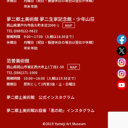
休館日
月曜日（祝日・振替休日の場合は翌日が休館）
年末年始
夢二郷土美術館 夢二生家記念館・少年山荘
岡山県瀬戸内市邑久町本庄2000-1
MAP
TEL (0869)22-0622
開館時間
9:00～17:00（入館は16:30まで）
休館日
月曜日（祝日・振替休日の場合は翌日が休館）
年末年始
范曽美術館
岡山県岡山市東区西大寺上1丁目1-50
MAP
TEL (086)271-1000
開館時間
10:00～16:00（入館は15:30まで）
開館日
原則として2月第3金・土・日曜日
夢二郷土美術館 公式インスタグラム
夢二郷土美術館お庭番「黑の助」インスタグラム
©2019 Yumeji Art Museum