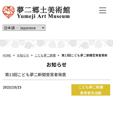
t
o
g
g
l
e
n
a
v
i
HOME
>
お知らせ
>
こども夢二新聞
>
第13回こども夢二新聞受賞者発表
g
お知らせ
a
t
第13回こども夢二新聞受賞者発表
i
o
n
2023/10/15
こども夢二新聞
教育普及活動