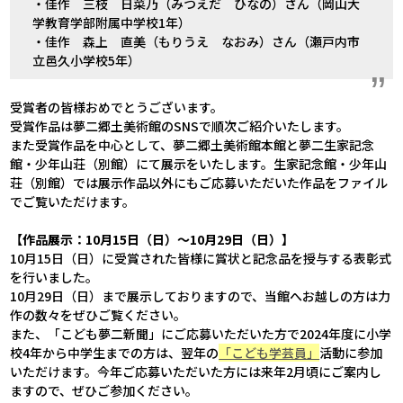
・佳作 三枝 日菜乃（みつえだ ひなの）さん（岡山大
学教育学部附属中学校1年）
・佳作 森上 直美（もりうえ なおみ）さん（瀬戸内市
立邑久小学校5年）
受賞者の皆様おめでとうございます。
受賞作品は夢二郷土美術館のSNSで順次ご紹介いたします。
また受賞作品を中心として、夢二郷土美術館本館と夢二生家記念
館・少年山荘（別館）にて展示をいたします。生家記念館・少年山
荘（別館）では展示作品以外にもご応募いただいた作品をファイル
でご覧いただけます。
【作品展示：10月15日（日）～10月29日（日）】
10月15日（日）に受賞された皆様に賞状と記念品を授与する表彰式
を行いました。
10月29日（日）まで展示しておりますので、当館へお越しの方は力
作の数々をぜひご覧ください。
また、「こども夢二新聞」にご応募いただいた方で2024年度に小学
校4年から中学生までの方は、翌年の
「こども学芸員」
活動に参加
いただけます。今年ご応募いただいた方には来年2月頃にご案内し
ますので、ぜひご参加ください。