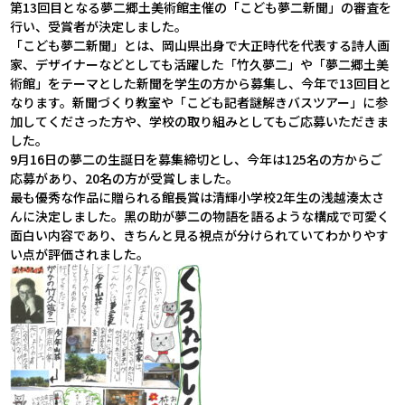
第13回目となる夢二郷土美術館主催の「こども夢二新聞」の審査を
行い、受賞者が決定しました。
「こども夢二新聞」とは、岡山県出身で大正時代を代表する詩人画
家、デザイナーなどとしても活躍した「竹久夢二」や「夢二郷土美
術館」をテーマとした新聞を学生の方から募集し、今年で13回目と
なります。新聞づくり教室や「こども記者謎解きバスツアー」に参
加してくださった方や、学校の取り組みとしてもご応募いただきま
した。
9月16日の夢二の生誕日を募集締切とし、今年は125名の方からご
応募があり、20名の方が受賞しました。
最も優秀な作品に贈られる館長賞は清輝小学校2年生の浅越湊太さ
んに決定しました。黑の助が夢二の物語を語るような構成で可愛く
面白い内容であり、きちんと見る視点が分けられていてわかりやす
い点が評価されました。