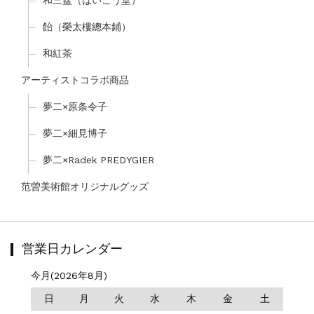
和三盆（ばいこう堂）
飴（榮太樓總本鋪）
和紅茶
アーティストコラボ商品
夢二×原条令子
夢二×細見博子
夢二×Radek PREDYGIER
范曽美術館オリジナルグッズ
営業日カレンダー
今月(2026年8月)
日
月
火
水
木
金
土