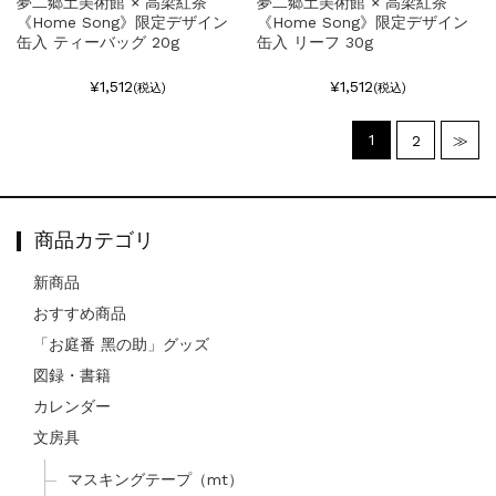
夢二郷土美術館 × 高梁紅茶
夢二郷土美術館 × 高梁紅茶
《Home Song》限定デザイン
《Home Song》限定デザイン
缶入 ティーバッグ 20g
缶入 リーフ 30g
¥1,512
¥1,512
(税込)
(税込)
1
2
≫
商品カテゴリ
新商品
おすすめ商品
「お庭番 黑の助」グッズ
図録・書籍
カレンダー
文房具
マスキングテープ（mt）