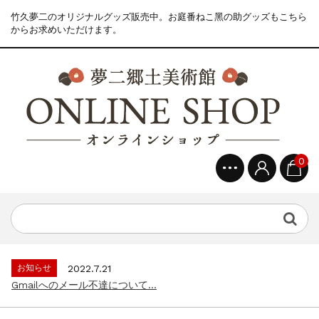
竹久夢二のオリジナルグッズ販売中。お庭番ねこ黑の助グッズもこちら
からお求めいただけます。
0
お知らせ
2022.7.21
Gmailへのメール不達について...