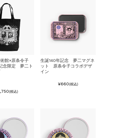
美術館×原条令子
生誕140年記念 夢二マグネ
年記念限定 夢二ト
ット 原条令子コラボデザ
グ
イン
¥660
(税込)
,750
(税込)