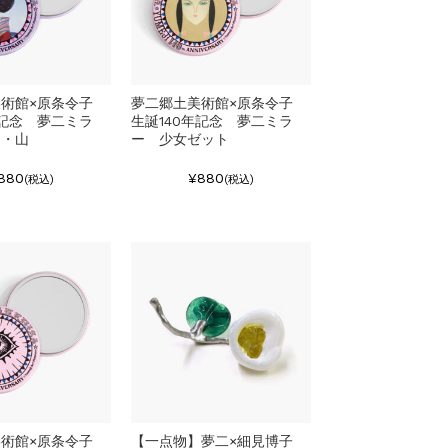
美術館×原条令子
夢二郷土美術館×原条令子
年記念 夢二ミラ
生誕140年記念 夢二ミラ
山・山
ー 少女ゼット
880
¥880
(税込)
(税込)
美術館×原条令子
【一点物】夢二×細見博子