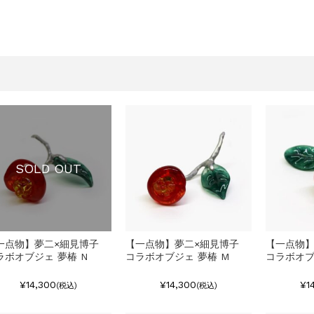
SOLD OUT
一点物】夢二×細見博子
【一点物】夢二×細見博子
【一点物】
ラボオブジェ 夢椿 N
コラボオブジェ 夢椿 M
コラボオブ
¥14,300
¥14,300
¥1
(税込)
(税込)