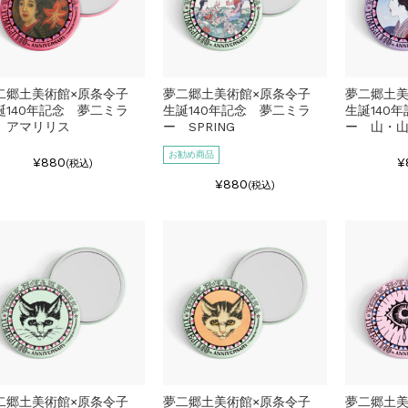
二郷土美術館×原条令子
夢二郷土美術館×原条令子
夢二郷土
誕140年記念 夢二ミラ
生誕140年記念 夢二ミラ
生誕140
 アマリリス
ー SPRING
ー 山・
お勧め商品
¥880
¥
(税込)
¥880
(税込)
二郷土美術館×原条令子
夢二郷土美術館×原条令子
夢二郷土