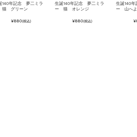
誕140年記念 夢二ミラ
生誕140年記念 夢二ミラ
生誕140
 猫 グリーン
ー 猫 オレンジ
ー 山へ
¥880
¥880
¥
(税込)
(税込)