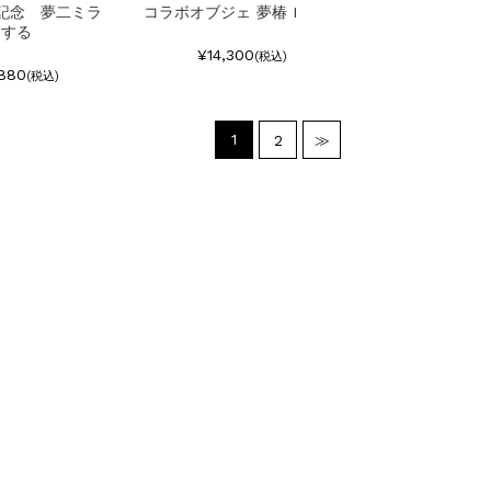
年記念 夢二ミラ
コラボオブジェ 夢椿 I
よする
¥14,300
(税込)
880
(税込)
1
2
≫