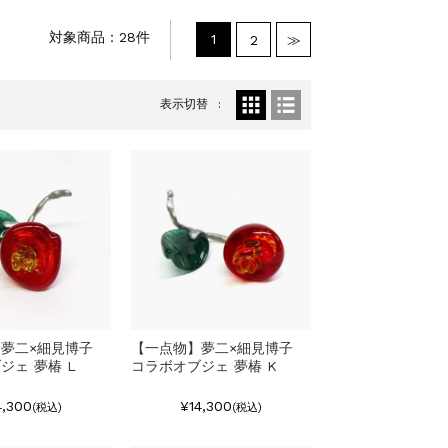
対象商品：28件
1
2
≫
表示切替
夢二×細見博子
【一点物】夢二×細見博子
ジェ 夢椿 L
コラボオブジェ 夢椿 K
4,300
¥14,300
(税込)
(税込)