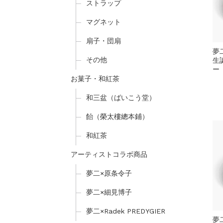
ストラップ
マグネット
扇子・団扇
夢
その他
生
ー
お菓子・和紅茶
和三盆（ばいこう堂）
飴（榮太樓總本鋪）
和紅茶
アーティストコラボ商品
夢二×原条令子
夢二×細見博子
夢二×Radek PREDYGIER
夢