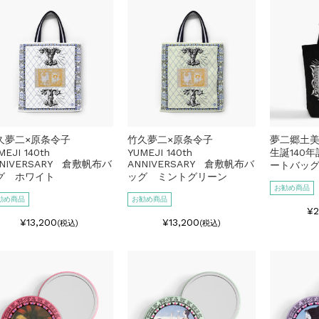
久夢二×原条令子
竹久夢二×原条令子
夢二郷土
MEJI 140th
YUMEJI 140th
生誕140
NIVERSARY 倉敷帆布バ
ANNIVERSARY 倉敷帆布バ
ートバッ
グ ホワイト
ッグ ミントグリーン
お勧め商品
勧め商品
お勧め商品
¥2
¥13,200
¥13,200
(税込)
(税込)