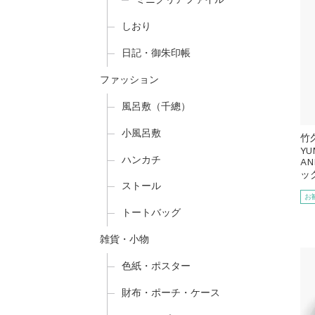
しおり
日記・御朱印帳
ファッション
風呂敷（千總）
小風呂敷
竹
YU
ハンカチ
AN
ッ
ストール
お
トートバッグ
雑貨・小物
色紙・ポスター
財布・ポーチ・ケース