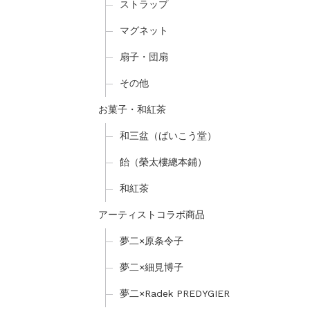
ストラップ
マグネット
扇子・団扇
その他
お菓子・和紅茶
和三盆（ばいこう堂）
飴（榮太樓總本鋪）
和紅茶
アーティストコラボ商品
夢二×原条令子
夢二×細見博子
夢二×Radek PREDYGIER