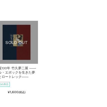
SOLD OUT
誕130年 竹久夢二展 ――
ル・エポックを生きた夢
とロートレック――
勧め商品
¥1,600
(税込)