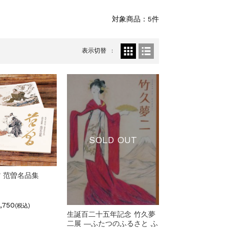
対象商品：5件
表示切替
SOLD OUT
 范曽名品集
,750
(税込)
生誕百二十五年記念 竹久夢
二展 ―ふたつのふるさと ふ