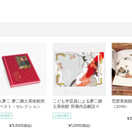
久夢二 夢二郷土美術館所
こども学芸員による夢二郷
范曽美術館
 ベスト・セレクション
土美術館 所蔵作品解説Ⅱ
（2019）
勧め商品
お勧め商品
¥2
¥3,500
¥1,000
(税込)
(税込)