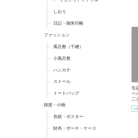
しおり
日記・御朱印帳
ファッション
風呂敷（千總）
小風呂敷
ハンカチ
ストール
生
トートバッグ
ベ
二
雑貨・小物
お
色紙・ポスター
財布・ポーチ・ケース