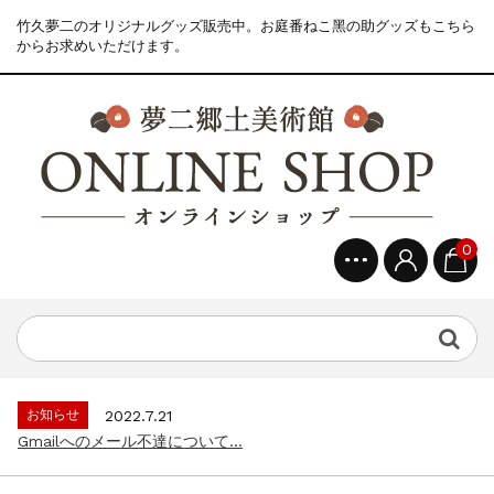
竹久夢二のオリジナルグッズ販売中。お庭番ねこ黑の助グッズもこちら
からお求めいただけます。
0
お知らせ
2022.7.21
Gmailへのメール不達について...