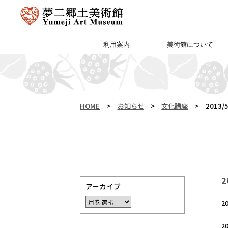
利用案内
美術館について
アクセス・特別プラン
夢二郷土美術館 本館
予約方法・団体申込
カフェ＆ショップ
サイトマップ
（公財）両備文化振興財団
友の会「ゆめびぃ」
范曽美術館について
館長挨拶
所蔵作品
お知らせ
沿革
夢二生家記念館・少年山荘
HOME
>
お知らせ
>
文化講座
>
2013
2
アーカイブ
2
2