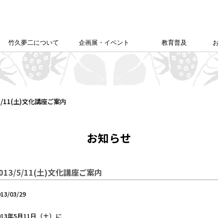
竹久夢二について
企画展・イベント
教育普及
竹久夢二学会について
竹久夢二の足跡
夢二生家記念館企画展
カレンダー
本館企画展
校外学習について
こども夢二新聞
こども学芸員
ゆめじきょうどびじゅつかん
夢二郷土美術館
の
「あいうえお」
/5/11(土)文化講座ご案内
お知らせ
013/5/11(土)文化講座ご案内
013/03/29
013年5月11日（土）に