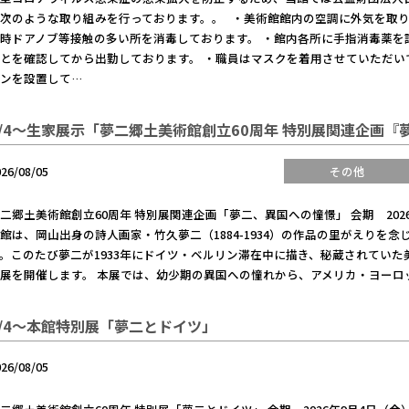
次のような取り組みを行っております。。 ・美術館館内の空調に外気を取り
時ドアノブ等接触の多い所を消毒しております。 ・館内各所に手指消毒薬を
とを確認してから出勤しております。 ・職員はマスクを着用させていただい
ンを設置して…
9/4～生家展示「夢二郷土美術館創立60周年 特別展関連企画
026/08/05
その他
二郷土美術館創立60周年 特別展関連企画「夢二、異国への憧憬」 会期 2026
館は、岡山出身の詩人画家・竹久夢二（1884-1934）の作品の里がえりを念
。このたび夢二が1933年にドイツ・ベルリン滞在中に描き、秘蔵されてい
展を開催します。 本展では、幼少期の異国への憧れから、アメリカ・ヨーロ
9/4～本館特別展「夢二とドイツ」
026/08/05