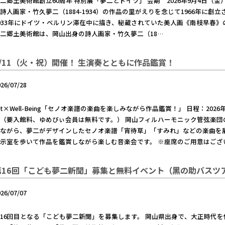
二郷土美術館創立60周年 特別展「夢二とドイツ」 会期 2026年9月4日（
詩人画家・竹久夢二（1884-1934）の作品の里がえりを念じて1966年に
933年にドイツ・ベルリン滞在中に描き、秘蔵されていた美人画《南枝早春
二郷土美術館は、岡山出身の詩人画家・竹久夢二（18…
8/11（火・祝）開催！ 生演奏とともに作品鑑賞！
026/07/28
rt×Well-Being「セノオ楽譜の楽曲を楽しみながら作品鑑賞！」 日程：2026
（要入館料、ゆめびぃ会員は無料です。） 岡山フィルハーモニック管弦楽
ながら、夢二がデザインしたセノオ楽譜「宵待草」「すみれ」などの楽曲を
示室を歩いて作品を鑑賞しながら楽しむ音楽会です。 ※座席のご用意はござ
第16回「こども夢二新聞」募集と無料イベント（黑の助バスツ
026/07/07
16回目となる「こども夢二新聞」を募集します。 岡山県出身で、大正時代