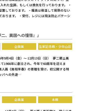
入れた空調、もしくは換気を行っております。 ・
設置しております。 ・職員は検温して発熱のない
ております。 ・受付、レジには飛沫防止パテーシ
『夢二、異国への憧憬』」
企画展
生家記念館・少年山荘
年9月4日（金）～ 12月13日（日） 夢二郷土美
じて1966年に創立され、今年で60周年を迎えま
た美人画《南枝早春》の寄贈を受け、初公開する特
ッパへの外遊…
企画展
本館