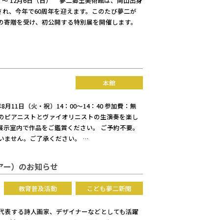
金）～ 12月6日（日） 夢二郷土美術館は、岡山出身
創立され、今年で60周年を迎えます。このたび夢二が
》の寄贈を受け、初公開する特別展を開催します。
本館
年8月11日（火・祝）14：00～14：40 参加費：無
団のピアニストとヴァイオリニストの生演奏を楽し
展示室内で作品をご鑑賞ください。 ご予約不要。
いません。ご了承ください。 …
アー）のお知らせ
教育普及活動
こども夢二新聞
を代表する詩人画家、デザイナーなどとしても活躍