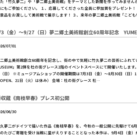
した「竹久夢二」や「夢二郷土美術館」をテーマとした新聞を作ってみません
にもご参加ください。 １、応募してくださった全員に参加賞をプレゼント！！
景品をお渡しして美術館で展示します！ ３、来年の夢二郷土美術館「こども学
/3（金）～9/27（日）夢二郷土美術館創立60周年記念 YUMEJI 
026/07/01
二郷土美術館創立60周年を記念し、街の中で気軽に竹久夢二の芸術にふれていただ
USEUM」第2弾を杜の街グレース2階のイベントスペースにて開催いたします。 開
（日） ※ミュージアムショップの開催期間は7月3日（金）～8月30日（日）11：
OPEN、21日（火）は休み） 会場：杜の街グレース 杜…
新収蔵《南枝早春》プレス初公開
026/06/30
久夢二がドイツで描いた作品《南枝早春》を、今秋の一般公開に先駆けて6月
のたびご寄贈を受け当館に里がえりすることとなった本作は、9月4日（金）