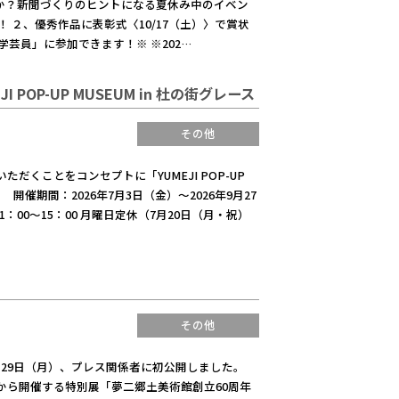
か？新聞づくりのヒントになる夏休み中のイベン
 ２、優秀作品に表彰式〈10/17（土）〉で賞状
芸員」に参加できます！※ ※202…
POP-UP MUSEUM in 杜の街グレース
その他
くことをコンセプトに「YUMEJI POP-UP
催期間：2026年7月3日（金）～2026年9月27
00～15：00 月曜日定休（7月20日（月・祝）
その他
29日（月）、プレス関係者に初公開しました。
から開催する特別展「夢二郷土美術館創立60周年