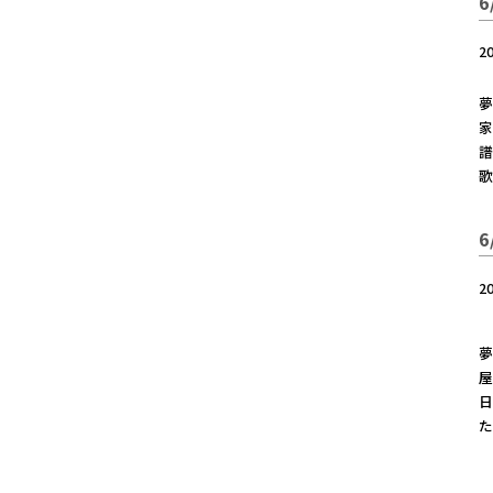
2
夢
家
譜
歌
2
夢
日