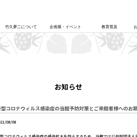
竹久夢二について
企画展・イベント
教育普及
竹久夢二学会について
竹久夢二の足跡
夢二生家記念館企画展
カレンダー
本館企画展
校外学習について
こども夢二新聞
こども学芸員
ゆめじきょうどびじゅつかん
夢二郷土美術館
の
「あいうえお」
お知らせ
新型コロナウィルス感染症の当館予防対策とご来館者様へのお
021/08/08
新型コロナウィルス感染症の感染拡大を防止するため、当館では公益財団法人