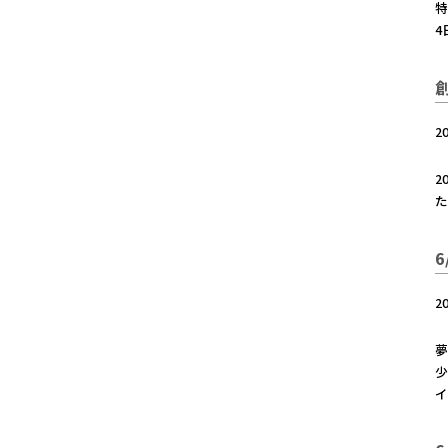
特
4
2
2
た
2
夢
少
イ