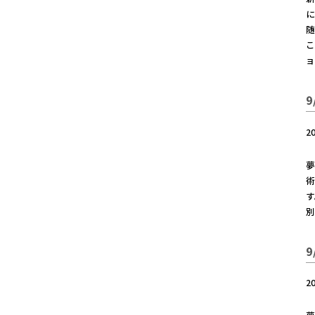
に
随
こ
ョ
2
夢
術
す
別
2