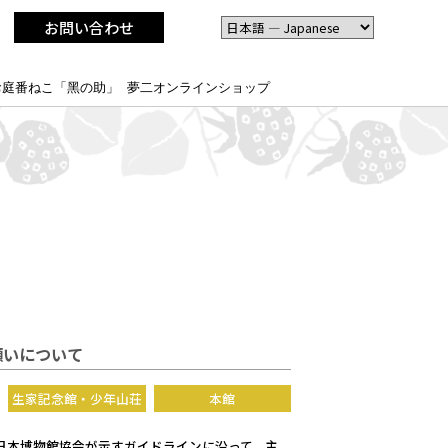
お問い合わせ
お庭番ねこ「黑の助」
夢二オンラインショップ
願いについて
生家記念館・少年山荘
本館
日本博物館協会が示すガイドラインに沿って、主