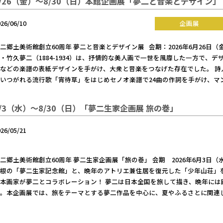
6/26（金）～8/30（日）本館企画展「夢二と音楽とデザイン」
026/06/10
企画展
二郷土美術館創立60周年 夢二と音楽とデザイン展 会期：2026年6月26日
・竹久夢二（1884-1934）は、抒情的な美人画で一世を風靡した一方で、
などの楽譜の表紙デザインを手がけ、大衆と音楽をつなげた存在でした。 詩
いつがれる流行歌「宵待草」をはじめセノオ楽譜で24曲の作詞を手がけ、マ
6/3（水）～8/30（日）「夢二生家企画展 旅の巻」
026/05/21
二郷土美術館創立60周年 夢二生家企画展「旅の巻」 会期 2026年6月3日
屋根の「夢二生家記念館」と、晩年のアトリエ兼住居を復元した「少年山荘」
本画家が夢二とコラボレーション！ 夢二は日本全国を旅して描き、晩年には
た。本企画展では、旅をテーマとする夢二作品を中心に、夏やふるさとに関連