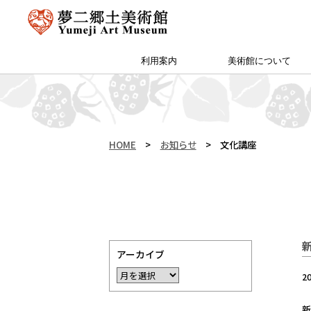
利用案内
美術館について
アクセス・特別プラン
夢二郷土美術館 本館
予約方法・団体申込
カフェ＆ショップ
サイトマップ
（公財）両備文化振興財団
友の会「ゆめびぃ」
范曽美術館について
館長挨拶
所蔵作品
お知らせ
沿革
夢二生家記念館・少年山荘
HOME
>
お知らせ
>
文化講座
アーカイブ
2