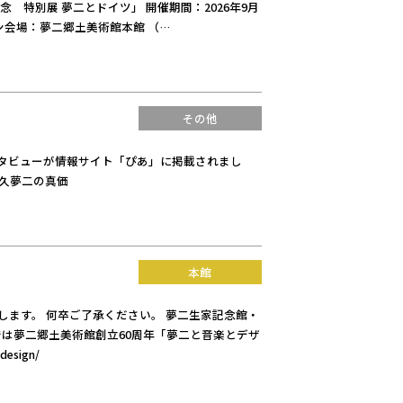
 特別展 夢二とドイツ」 開催期間：2026年9月
ン会場：夢二郷土美術館本館 （…
その他
ンタビューが情報サイト「ぴあ」に掲載されまし
竹久夢二の真価
本館
たします。 何卒ご了承ください。 夢二生家記念館・
館では夢二郷土美術館創立60周年「夢二と音楽とデザ
esign/