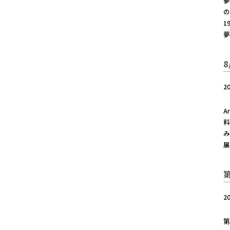
夢
の
1
夢
2
A
料
み
展
2
第