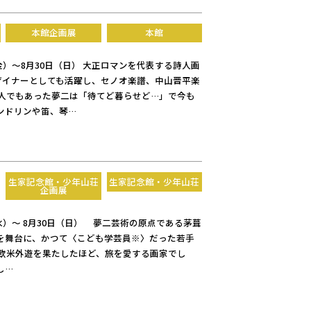
本館企画展
本館
（金）～8月30日（日） 大正ロマンを代表する詩人画
デザイナーとしても活躍し、セノオ楽譜、中山晋平楽
人でもあった夢二は「待てど暮らせど…」で今も
ンドリンや笛、琴…
生家記念館・少年山荘
生家記念館・少年山荘
企画展
（水）～ 8月30日（日） 夢二芸術の原点である茅葺
を舞台に、かつて〈こども学芸員※〉だった若手
欧米外遊を果たしたほど、旅を愛する画家でし
し…