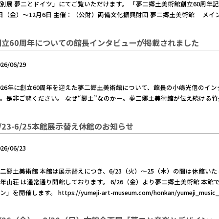
別展 夢二とドイツ」にてご覧いただけます。 「夢二郷土美術館創立60周年記念
日（金）～12月6日 主催：（公財）両備文化振興財団 夢二郷土美術館 メイ
創立60周年についての館長インタビューが掲載されました
026/06/29
026年に創立60周年を迎えた夢二郷土美術館について、館長の小嶋光信のイ
。是非ご覧ください。 なぜ“郷土”なのかー。夢二郷土美術館が伝え続ける
6/23-6/25本館展示替え休館のお知らせ
026/06/23
二郷土美術館 本館は展示替えにつき、6/23（火）～25（木）の間は休館い
年山荘 は通常通り開館しております。 6/26（金）より夢二郷土美術館 本
ン」を開催します。 https://yumeji-art-museum.com/honkan/yumeji_music_d