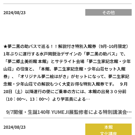
2024/08/23
その他
★夢二黑の助バスで巡る！！解説付き特別入館券（9月-10月限定）
1年ぶりに運行する水戸岡鋭治デザインの「夢二黑の助バス」で、
「夢二郷土美術館 本館」とサテライト会場「夢二生家記念館・少年
山荘」の往復と、「本館、夢二生家記念館・少年山荘セット入館
券」、「オリジナル夢二絵はがき」がセットになって、夢二生家記
念館・少年山荘での解説もつく大変お得な特別入館券です。 ９月
28日（土）以降運行の便にご乗車の方には、本館の出発３０分前
（10：00～、13：00～）より学芸員による…
9/7開催・生誕140年 YUMEJI展監修者による特別講演会「ARTIST夢二からの贈り物－新発見、新収蔵の作品が明らかにする芸術家の魅力」
2024/08/23
本館
文化講座