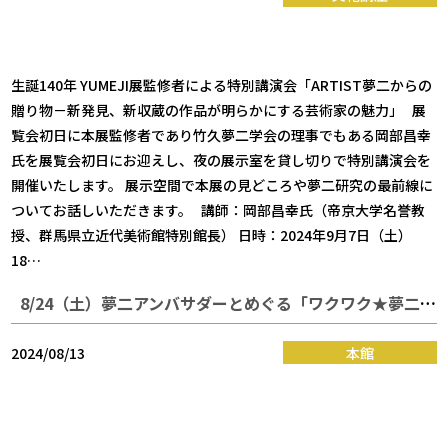
生誕140年 YUMEJI展監修者による特別講演会「ARTIST夢二からの
贈り物－新発見、新収蔵の作品が明らかにする芸術家の魅力」 展
覧会初日に本展監修者であり竹久夢二学会の理事でもある岡部昌幸
氏を展覧会初日にお迎えし、夜の展示室を貸し切りで特別講演会を
開催いたします。 展示空間で本展の見どころや夢二研究の最前線に
ついてお話しいただきます。 講師：岡部昌幸氏（帝京大学名誉教
授、群馬県立近代美術館特別館長） 日時：2024年9月7日（土）
18…
8/24（土）夢二アンバサダーとめぐる「ワクワク★夢二郷土美術館」開催
2024/08/13
本館