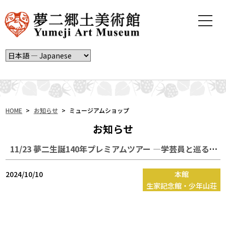
t
o
g
g
l
e
n
a
v
i
HOME
>
お知らせ
>
ミュージアムショップ
g
お知らせ
a
t
11/23 夢二生誕140年プレミアムツアー ―学芸員と巡る夢二のふるさとと幻の名画《アマリリス》ー
i
o
n
2024/10/10
本館
生家記念館・少年山荘