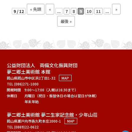
« 先頭
«
»
9 / 12
...
7
8
9
10
11
...
最後 »
公益財団法人 両備文化振興財団
夢二郷土美術館 本館
岡山県岡山市中区浜2丁目1-32
MAP
TEL (086)271-1000
開館時間
9:00～17:00（入館は16:30まで）
休館日
月曜日（祝日・振替休日の場合は翌日が休館）
年末年始
夢二郷土美術館 夢二生家記念館・少年山荘
岡山県瀬戸内市邑久町本庄2000-1
MAP
TEL (0869)22-0622