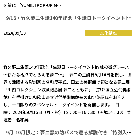
を前に 「YUMEJI POP-UP M…
9/16・竹久夢二生誕140年記念「生誕日トークイベントin 杜の街グレース～新たな視点でとらえる夢二～」
2024/09/10
文化講座
竹久夢二生誕140年記念「生誕日トークイベントin 杜の街グレース
～新たな視点でとらえる夢二～」 夢二の生誕日9月16日を祝し、世
界で活躍する彫刻家の名和晃平氏、国立の美術館で初となる夢二展
「川西コレクション収蔵記念展 夢二とともに」（京都国立近代美術
館）を手掛けた和歌山県立近代美術館館長の山野英嗣氏をお迎え
し、一日限りのスペシャルトークイベントを開催します。 日
時： 2024年9月16日（月・祝）15：00－16：30（開場14：30） 登
壇者：名和晃…
9月-10月限定：夢二黑の助バスで巡る解説付き「特別入館券」