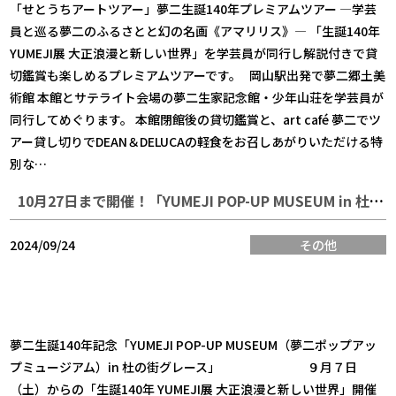
「せとうちアートツアー」夢二生誕140年プレミアムツアー ―学芸
員と巡る夢二のふるさとと幻の名画《アマリリス》― 「生誕140年
YUMEJI展 大正浪漫と新しい世界」を学芸員が同行し解説付きで貸
切鑑賞も楽しめるプレミアムツアーです。 岡山駅出発で夢二郷土美
術館 本館とサテライト会場の夢二生家記念館・少年山荘を学芸員が
同行してめぐります。 本館閉館後の貸切鑑賞と、art café 夢二でツ
アー貸し切りでDEAN＆DELUCAの軽食をお召しあがりいただける特
別な…
10月27日まで開催！「YUMEJI POP-UP MUSEUM in 杜の街グレース」
2024/09/24
その他
夢二生誕140年記念「YUMEJI POP-UP MUSEUM（夢二ポップアッ
プミュージアム）in 杜の街グレース」 ９月７日
（土）からの「生誕140年 YUMEJI展 大正浪漫と新しい世界」開催