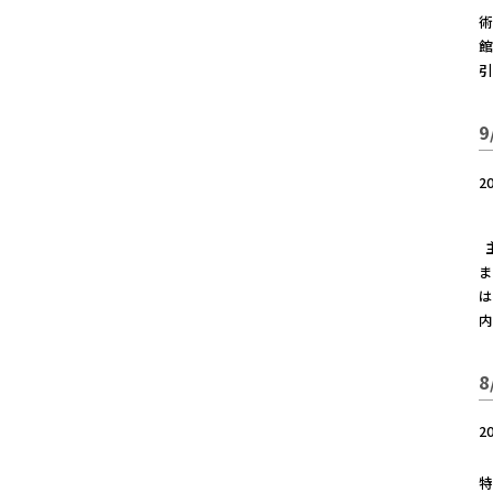
術
館
引
2
主
ま
は
内
2
特