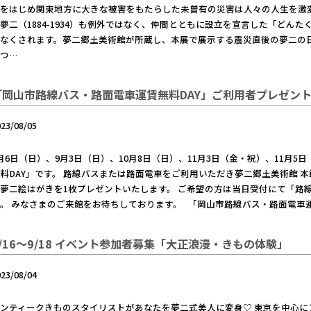
京をはじめ関東地方に大きな被害をもたらした未曽有の災害は人々の人生を激
夢二（1884-1934）も例外ではなく、仲間とともに設立を宣言した「どん
儀なくされます。夢二郷土美術館が所蔵し、本展で展示する震災直後の夢二の
つ…
「岡山市路線バス・路面電車運賃無料DAY」ご利用者プレゼン
023/08/05
月6日（日）、9月3日（日）、10月8日（日）、11月3日（金・祝）、11月
料DAY」です。 路線バスまたは路面電車をご利用いただき夢二郷土美術館 
夢二絵はがきを1枚プレゼントいたします。 ご希望の方は当日受付にて「路
。 みなさまのご来館をお待ちしております。 「岡山市路線バス・路面電車運
9/16～9/18 イベント参加者募集「大正浪漫・きもの体験」
023/08/04
ンティークきものスタイリストがあなたを夢二式美人に変身♡ 東京を中心に