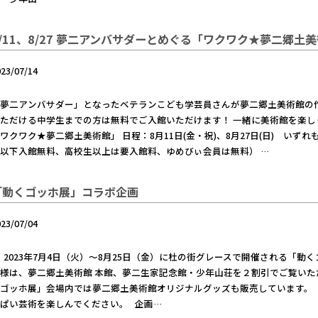
8/11、8/27 夢二アンバサダーとめぐる「ワクワク★夢二郷土
023/07/14
夢二アンバサダー」となったベテランこども学芸員さんが夢二郷土美術館の
ただける中学生までの方は無料でご入館いただけます！ 一緒に美術館を楽し
ワクワク★夢二郷土美術館」 日程：8月11日(金・祝)、8月27日(日) いずれも
以下入館無料、高校生以上は要入館料、ゆめびぃ会員は無料） …
「動くゴッホ展」コラボ企画
023/07/04
023年7月4日（火）～8月25日（金）に杜の街グレースで開催される「動
様は、夢二郷土美術館 本館、夢二生家記念館・少年山荘を２割引でご覧いた
くゴッホ展」会場内では夢二郷土美術館オリジナルグッズも販売しています。
ぱい芸術を楽しんでください。 企画…