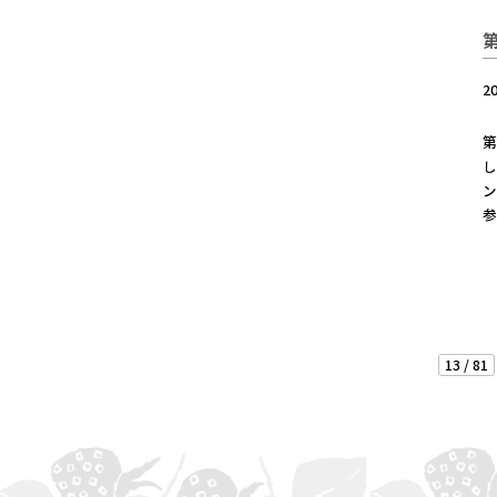
2
第
し
ン
参
13 / 81