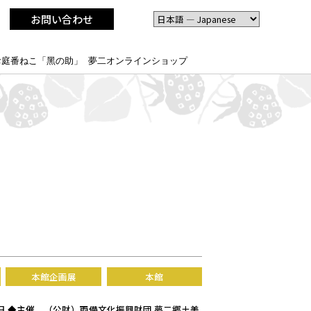
お問い合わせ
お庭番ねこ「黑の助」
夢二オンラインショップ
本館企画展
本館
3日 ◆主催 （公財）両備文化振興財団 夢二郷土美