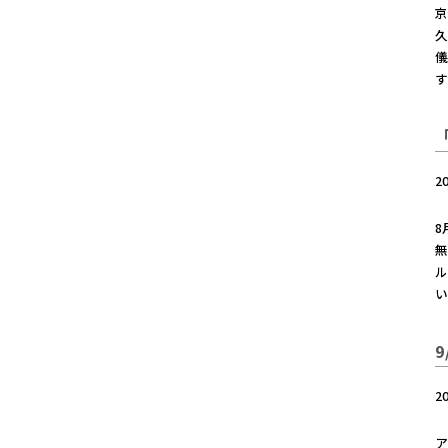
久
す
2
8
無
ル
い
2
ア