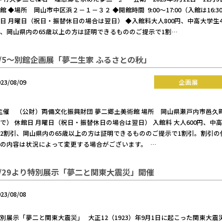
館 ◆場所 岡山市中区浜２－１－３２ ◆開館時間 9:00～17:00（入館は16:3
日 月曜日（祝日・振替休日の場合は翌日） ◆入館料大人800円、中高大学生4
、岡山県内の65歳以上の方は証明できるもののご提示で1割…
9/5～別館企画展「夢二生家 ふるさとの秋」
023/08/09
企画展
催 （公財）両備文化振興財団 夢二郷土美術館 場所 岡山県瀬戸内市邑久町本庄2000
で） 休館日 月曜日（祝日・振替休日の場合は翌日） 入館料 大人600円、中高
2割引、岡山県内の65歳以上の方は証明できるもののご提示で1割引。割引
の内容は状況によって変更する場合がございます。 …
8/29より特別展示「夢二と関東大震災」開催
023/08/08
別展示「夢二と関東大震災」 大正12（1923）年9月1日に起こった関東大