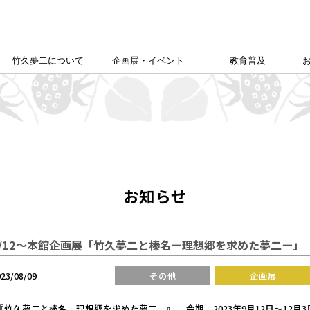
竹久夢二について
企画展・イベント
教育普及
竹久夢二学会について
竹久夢二の足跡
夢二生家記念館企画展
カレンダー
本館企画展
校外学習について
こども夢二新聞
こども学芸員
ゆめじきょうどびじゅつかん
夢二郷土美術館
の
「あいうえお」
お知らせ
9/12～本館企画展「竹久夢二と榛名ー理想郷を求めた夢二ー」
023/08/09
その他
企画展
竹久夢二と榛名―理想郷を求めた夢二―』 会期 2023年9月12日～12月