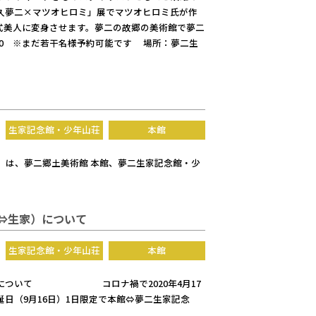
久夢二×マツオヒロミ」展でマツオヒロミ氏が作
式美人に変身させます。夢二の故郷の美術館で夢二
：00 ※まだ若干名様予約可能です 場所：夢二生
生家記念館・少年山荘
本館
）は、夢二郷土美術館 本館、夢二生家記念館・少
館⇔生家）について
生家記念館・少年山荘
本館
生家）について コロナ禍で2020年4月17
日（9月16日）1日限定で本館⇔夢二生家記念