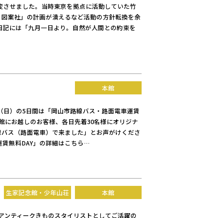
変させました。当時東京を拠点に活動していた竹
たく図案社」の計画が潰えるなど活動の方針転換を余
日記には「九月一日より。自然が人間との約束を
ト
本館
5日（日）の5日間は「岡山市路線バス・路面電車運賃
本館にお越しのお客様、各日先着30名様にオリジナ
線バス（路面電車）で来ました」とお声がけくださ
賃無料DAY」の詳細はこちら…
生家記念館・少年山荘
本館
アンティークきものスタイリストとしてご活躍の