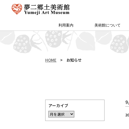
利用案内
美術館について
アクセス・特別プラン
夢二郷土美術館 本館
予約方法・団体申込
カフェ＆ショップ
サイトマップ
（公財）両備文化振興財団
友の会「ゆめびぃ」
范曽美術館について
館長挨拶
所蔵作品
お知らせ
沿革
夢二生家記念館・少年山荘
HOME
>
お知らせ
アーカイブ
2
『