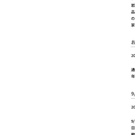
の
家
2
通
年
2
日
館