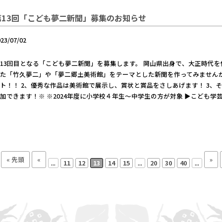
第13回「こども夢二新聞」募集のお知らせ
023/07/02
13回目となる「こども夢二新聞」を募集します。 岡山県出身で、大正時代
た「竹久夢二」や「夢二郷土美術館」をテーマとした新聞を作ってみませんか
ト！！ 2、優秀な作品は美術館で展示し、賞状と賞品をさしあげます！ 3、
加できます！※ ※2024年度に小学校４年生～中学生の方が対象 ▶こども
« 先頭
«
»
...
11
12
13
14
15
...
20
30
40
...