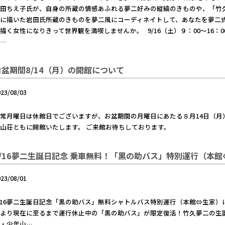
岩田ちえ子氏が、自身の所蔵の情感あふれる夢二好みの縦縞のきものや、「竹
品に描いた岩田氏所蔵のきものを夢二風にコーディネイトして、あなたを夢二
描く女性になりきって世界観を満喫しませんか。 9/16（土）９：00～16
…
お盆期間8/14（月）の開館について
023/08/03
常月曜日は休館日でございますが、お盆期間の月曜日にあたる８月14日（月
山荘ともに開館いたします。 ご来館お待ちしております。
9/16夢二生誕日記念 乗車無料！「黑の助バス」特別運行（本
023/08/01
9/16夢二生誕日記念「黑の助バス」無料シャトルバス特別運行（本館⇔
より現在に至るまで運行休止中の「黑の助バス」が限定復活！竹久夢二の生誕
・少年山…