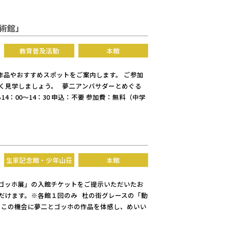
美術館」
教育普及活動
本館
作品やおすすめスポットをご案内します。 ご参加
く見学しましょう。 夢二アンバサダーとめぐる
14：00～14：30 申込：不要 参加費：無料（中学
生家記念館・少年山荘
本館
くゴッホ展」の入館チケットをご提示いただいたお
だけます。※各館１回のみ 杜の街グレースの「動
 この機会に夢二とゴッホの作品を体感し、めいい