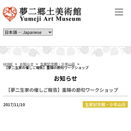
t
o
g
g
l
e
n
a
v
i
HOME
>
お知らせ
>
生家記念館・少年山荘
>
【夢二生家の催しご報告】重陽の節句ワークショップ
g
a
お知らせ
t
i
【夢二生家の催しご報告】重陽の節句ワークショップ
o
n
2017/11/10
生家記念館・少年山荘