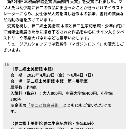
「第52回日本漫画家協会賞 萬画部門 大賞」を受賞されました。マ
ツオ氏は幼少期に夢二の作品に出会ったことがきっかけでイラスト
レーターになり、女性像が人気を博し著作本の執筆、書籍の装画な
ど活動の幅を広げています。
受賞を祝し、夢二郷土美術館 本館と夢二生家記念館・少年山荘に
て当館企画展のために描き下ろされた作品を中心にサイン入りタペ
ストリーや等身大パネルなども展示いたします。
ミュージアムショップでは受賞作『マガジンロンド』の販売もご
ざいます。
〈夢二郷土美術館 本館〉
会 期：2023年4月28日（金）～6月4日（日）
会 場：夢二郷土美術館 本館 第一展示室
展示数：約4点
入館料（税込）：大人800円、中高大学生400円、小学生
300円
※企画展
「夢二と舞台芸術」
とともにもご覧いただけま
す。
〈夢二郷土美術館 夢二生家記念館・少年山荘
〉