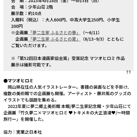
会 期：2023年4月28日（金）～9月3日（日）
会 場：少年山荘 2階
展示数：約10点
入館料（税込）：大人600円、中高大学生250円、小学生
200円
※企画展
「夢二生家 ふるさとの春」
（～6/11）
企画展
「夢二生家 ふるさとの夏」
（6/13~9/3）とともに
ご覧いただけます。
※「第52回日本漫画家協会賞」受賞記念 マツオヒロミ 作品
展示は撮影可能です。
●マツオヒロミ
岡山県在住の人気イラストレーター。書籍の装画などを手掛け、
複数の美術館での企画展も開催。アーティスト・藤井風のグッズの
イラストでも話題を集める。
2022年夏に夢二郷土美術館 本館/夢二生家記念館・少年山荘にて
企画展「竹久夢二×マツオヒロミ ♥トキメキの大正浪漫♥/ー時間
旅行ー」を開催した。
協力：実業之日本社