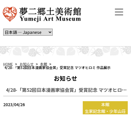
t
o
g
g
l
e
n
a
v
i
HOME
>
お知らせ
>
本館
>
4/28-「第52回日本漫画家協会賞」受賞記念 マツオヒロミ 作品展示
g
a
お知らせ
t
i
4/28-「第52回日本漫画家協会賞」受賞記念 マツオヒロミ 作品展示
o
n
2023/04/26
本館
生家記念館・少年山荘