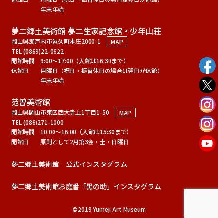
年末年始
夢二郷土美術館 夢二生家記念館・少年山荘
岡山県瀬戸内市邑久町本庄2000-1
MAP
TEL (0869)22-0622
開館時間
9:00～17:00（入館は16:30まで）
休館日
月曜日（祝日・振替休日の場合は翌日が休館）
年末年始
范曽美術館
岡山県岡山市東区西大寺上1丁目1-50
MAP
TEL (086)271-1000
開館時間
10:00～16:00（入館は15:30まで）
開館日
原則として2月第3金・土・日曜日
夢二郷土美術館 公式インスタグラム
夢二郷土美術館お庭番「黑の助」インスタグラム
©2019 Yumeji Art Museum