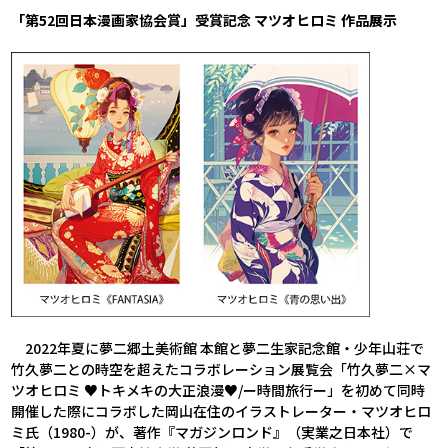
「第52回日本漫画家協会賞」受賞記念 マツオヒロミ 作品展示
2022年夏に夢二郷土美術館 本館と夢二生家記念館・少年山荘で
竹久夢二との時空を超えたコラボレーション展覧会「竹久夢二×マ
ツオヒロミ ♥トキメキの大正浪漫♥/ー時間旅行ー」を初めて同時
開催した際にコラボした岡山在住のイラストレーター・マツオヒロ
ミ氏（1980-）が、著作『マガジンロンド』（実業之日本社）で