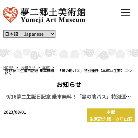
t
o
g
g
l
e
n
a
v
i
HOME
>
お知らせ
>
本館
>
9/16夢二生誕日記念 乗車無料！「黑の助バス」特別運行（本館⇔生家）につ
いて
g
a
お知らせ
t
i
9/16夢二生誕日記念 乗車無料！「黑の助バス」特別運行（本館⇔生家）について
o
n
2023/08/01
本館
生家記念館・少年山荘