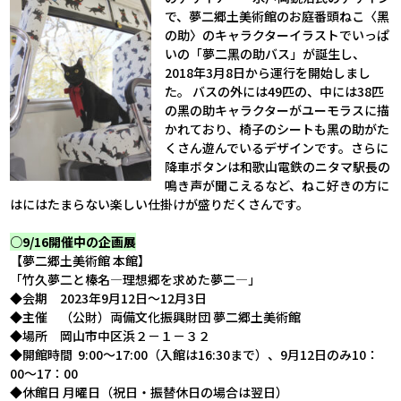
で、夢二郷土美術館のお庭番頭ねこ〈黑
の助〉のキャラクターイラストでいっぱ
いの「夢二黑の助バス」が誕生し、
2018年3月8日から運行を開始しまし
た。 バスの外には49匹の、中には38匹
の黑の助キャラクターがユーモラスに描
かれており、椅子のシートも黑の助がた
くさん遊んでいるデザインです。さらに
降車ボタンは和歌山電鉄のニタマ駅長の
鳴き声が聞こえるなど、ねこ好きの方に
はにはたまらない楽しい仕掛けが盛りだくさんです。
○9/16開催中の企画展
【夢二郷土美術館 本館】
「竹久夢二と榛名―理想郷を求めた夢二―」
◆会期
2023
年
9
月
12
日～
12
月
3
日
◆主催 （公財）両備文化振興財団 夢二郷土美術館
◆場所 岡山市中区浜２－１－３２
◆開館時間
9:00
～
17:00
（入館は
16:30
まで）、
9
月
12
日のみ
10
：
00
～
17
：
00
◆休館日 月曜日（祝日・振替休日の場合は翌日）