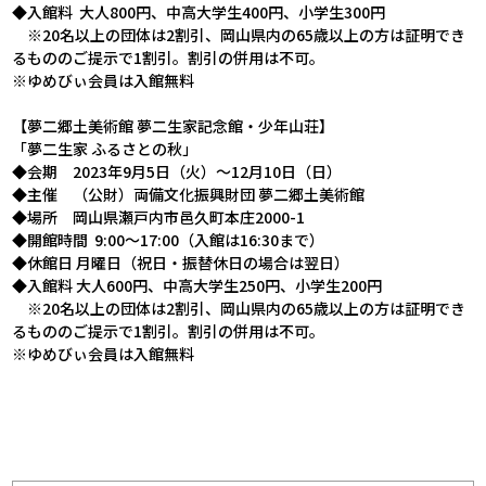
◆入館料
大人
800
円、中高大学生
400
円、小学生
300
円
※
20
名以上の団体は
2
割引、岡山県内の
65
歳以上の方は証明でき
るもののご提示で
1
割引。割引の併用は不可。
※ゆめびぃ会員は入館無料
【夢二郷土美術館 夢二生家記念館・少年山荘】
「夢二生家 ふるさとの秋」
◆会期
2023
年
9
月
5
日（火）～
12
月
10
日（日）
◆主催 （公財）両備文化振興財団 夢二郷土美術館
◆場所 岡山県瀬戸内市邑久町本庄
2000-1
◆開館時間
9:00
～
17:00
（入館は
16:30
まで）
◆休館日 月曜日（祝日・振替休日の場合は翌日）
◆入館料 大人
600
円、中高大学生
250
円、小学生
200
円
※
20
名以上の団体は
2
割引、岡山県内の
65
歳以上の方は証明でき
るもののご提示で
1
割引。割引の併用は不可。
※ゆめびぃ会員は入館無料