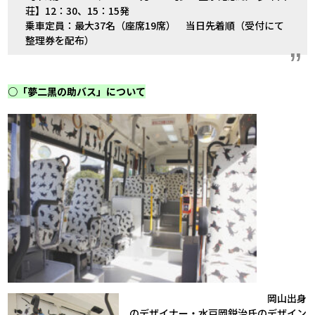
荘】
12
：
30
、
15
：
15
発
乗車定員：最大37名（座席19席） 当日先着順（受付にて
整理券を配布）
○「夢二黑の助バス」について
岡山出身
のデザイナー・水戸岡鋭治氏のデザイン