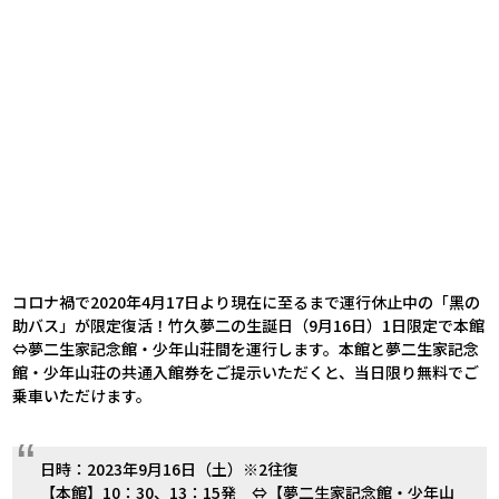
コロナ禍で2020年4月17日より現在に至るまで運行休止中の「黑の
助バス」が限定復活！竹久夢二の生誕日（9月16日）1日限定で本館
⇔夢二生家記念館・少年山荘間を運行します。本館と夢二生家記念
館・少年山荘の共通入館券をご提示いただくと、当日限り無料でご
乗車いただけます。
日時：
2023
年
9
月
16
日（土）※2往復
【本館】
10
：
30
、
13
：
15
発 ⇔【夢二生家記念館・少年山