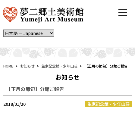
t
o
g
g
l
e
n
a
v
i
HOME
>
お知らせ
>
生家記念館・少年山荘
>
【正月の節句】分館ご報告
g
お知らせ
a
t
【正月の節句】分館ご報告
i
o
n
2018/01/20
生家記念館・少年山荘