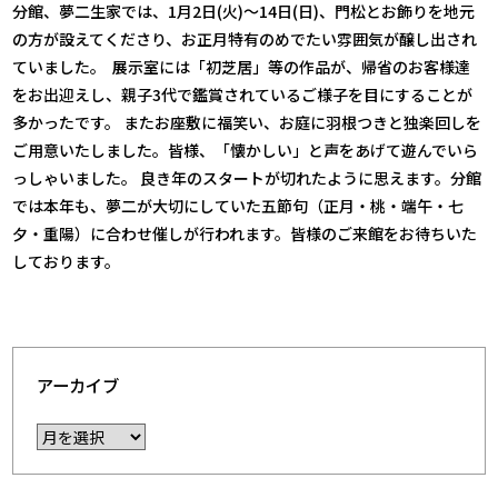
分館、夢二生家では、1月2日(火)～14日(日)、門松とお飾りを地元
の方が設えてくださり、お正月特有のめでたい雰囲気が醸し出され
ていました。
展示室には「初芝居」等の作品が、帰省のお客様達
をお出迎えし、親子3代で鑑賞されているご様子を目にすることが
多かったです。 またお座敷に福笑い、お庭に羽根つきと独楽回しを
ご用意いたしました。皆様、「懐かしい」と声をあげて遊んでいら
っしゃいました。 良き年のスタートが切れたように思えます。分館
では本年も、夢二が大切にしていた五節句（正月・桃・端午・七
夕・重陽）に合わせ催しが行われます。皆様のご来館をお待ちいた
しております。
アーカイブ