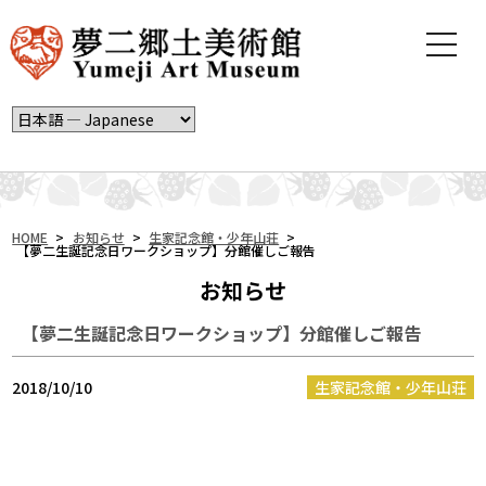
t
o
g
g
l
e
n
a
v
i
HOME
>
お知らせ
>
生家記念館・少年山荘
>
【夢二生誕記念日ワークショップ】分館催しご報告
g
a
お知らせ
t
i
【夢二生誕記念日ワークショップ】分館催しご報告
o
n
2018/10/10
生家記念館・少年山荘