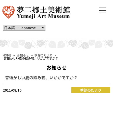
t
o
g
g
l
e
n
a
v
i
HOME
>
お知らせ
>
季節のたより
>
昔懐かしい夏の飲み物、いかがですか？
g
a
お知らせ
t
i
昔懐かしい夏の飲み物、いかがですか？
o
n
2011/08/10
季節のたより