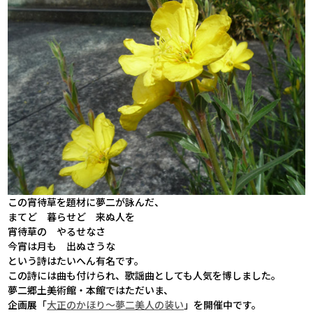
この宵待草を題材に夢二が詠んだ、
まてど 暮らせど 来ぬ人を
宵待草の やるせなさ
今宵は月も 出ぬさうな
という詩はたいへん有名です。
この詩には曲も付けられ、歌謡曲としても人気を博しました。
夢二郷土美術館・本館ではただいま、
企画展「
大正のかほり～夢二美人の装い
」を開催中です。