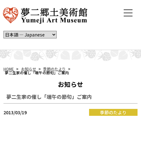
t
o
g
g
l
e
n
a
v
i
HOME
>
お知らせ
>
季節のたより
>
夢二生家の催し「端午の節句」ご案内
g
a
お知らせ
t
i
夢二生家の催し「端午の節句」ご案内
o
n
2013/03/19
季節のたより