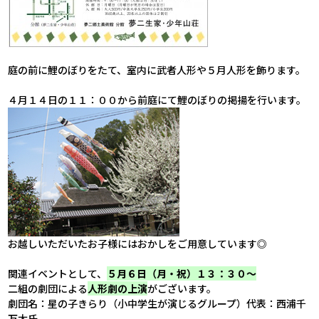
.
庭の前に鯉のぼりをたて、室内に武者人形や５月人形を飾ります。
.
４月１４日の１１：００から前庭にて鯉のぼりの掲揚を行います。
お越しいただいたお子様にはおかしをご用意しています◎
.
関連イベントとして、
５月６日（月・祝）１３：３０～
二組の劇団による
人形劇の上演
がございます。
劇団名：星の子きらり（小中学生が演じるグループ）代表：西浦千
万太氏