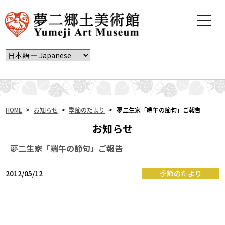
t
o
g
g
l
e
n
a
v
i
HOME
>
お知らせ
>
季節のたより
>
夢二生家「端午の節句」ご報告
g
お知らせ
a
t
夢二生家「端午の節句」ご報告
i
o
n
2012/05/12
季節のたより