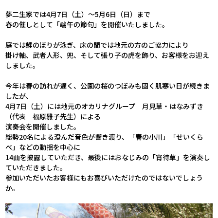
.
夢二生家では4月7日（土）～5月6日（日）まで
春の催しとして「端午の節句」を開催いたしました。
.
庭では鯉のぼりが泳ぎ、床の間では地元の方のご協力により
掛け軸、武者人形、兜、そして張り子の虎を飾り、お客様をお迎え
しました。
.
今年は春の訪れが遅く、公園の桜のつぼみも固く肌寒い日が続きま
したが、
4月7日（土）には地元のオカリナグループ 月見草・はなみずき
（代表 福原雅子先生）による
演奏会を開催しました。
総勢20名による澄んだ音色が響き渡り、「春の小川」「せいくら
べ」などの動揺を中心に
14曲を披露していただき、最後にはおなじみの「宵待草」を演奏し
ていただきました。
参加いただいたお客様にもお喜びいただけたのではないでしょう
か。
.