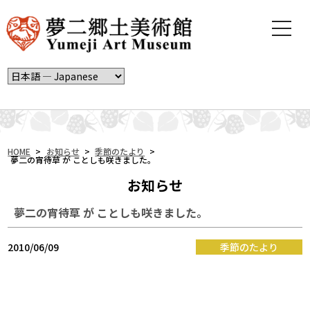
t
o
g
g
l
e
n
a
v
i
HOME
>
お知らせ
>
季節のたより
>
夢二の宵待草 が ことしも咲きました。
g
a
お知らせ
t
i
夢二の宵待草 が ことしも咲きました。
o
n
2010/06/09
季節のたより