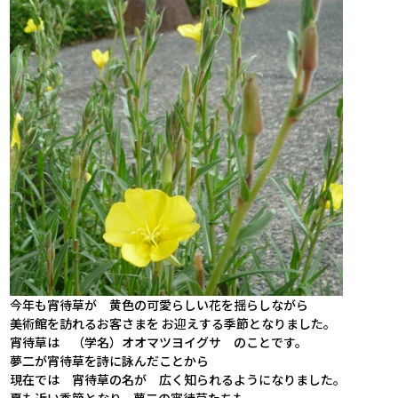
今年も宵待草が 黄色の可愛らしい花を揺らしながら
美術館を訪れるお客さまを お迎えする季節となりました。
宵待草は （学名）オオマツヨイグサ のことです。
夢二が宵待草を詩に詠んだことから
現在では 宵待草の名が 広く知られるようになりました。
夏も近い季節となり、夢二の宵待草たちも