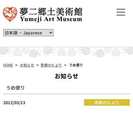
t
o
g
g
l
e
n
a
v
i
HOME
>
お知らせ
>
季節のたより
>
うめ便り
g
お知らせ
a
t
うめ便り
i
o
n
2012/03/13
季節のたより