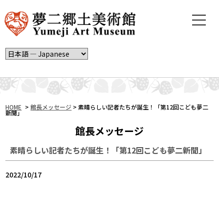
t
o
g
g
l
e
n
a
v
i
HOME
>
館長メッセージ
>
素晴らしい記者たちが誕生！「第12回こども夢二
新聞」
g
a
館長メッセージ
t
i
素晴らしい記者たちが誕生！「第12回こども夢二新聞」
o
n
2022/10/17