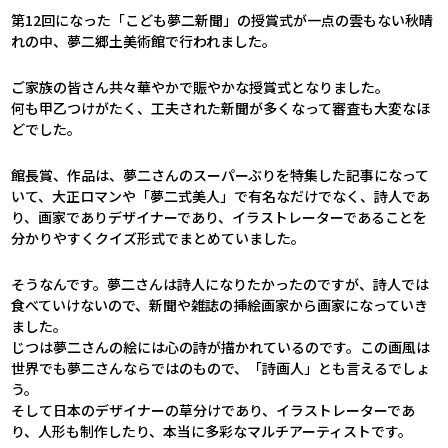
第12回になった「こども夢二新聞」の授賞式が一点の雲もない秋晴
れの中、夢二郷土美術館で行われました。
ご家族の皆さん共々華やかで賑やかな授賞式となりました。
何も甲乙つけがたく、工夫された新聞が多くなって審査も大変なほ
どでした。
館長賞、作品は、夢二さんのスーパーぶりを特集した記事になって
いて、大正ロマンや「夢二式美人」で有名なだけでなく、詩人であ
り、画家でありデザイナーであり、イラストレーターであることを
分かりやすくクイズ形式でまとめていました。
そうなんです。夢二さんは詩人になりたかったのですが、詩人では
食べていけないので、新聞や雑誌の挿絵画家から画家になっていき
ました。
じつは夢二さんの絵には心の詩が描かれているのです。この画風は
世界でも夢二さんならではのもので、「詩画人」とも言えるでしょ
う。
そして日本のデザイナーの草分けであり、イラストレーターであ
り、人形も制作したり、本当に多彩なマルチアーティストです。