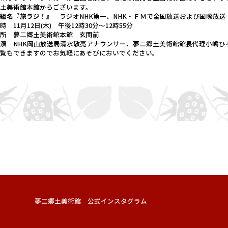
郷土美術館本館からございます。
番組名『旅ラジ！』
ラジオNHK第一、NHK・ＦＭで全国放送および国際放送
日時
11月12日(木) 午後12時30分～12時55分
場所
夢二郷土美術館本館 玄関前
演 NHK岡山放送局清水敬亮アナウンサー、夢二郷土美術館館長代理小嶋ひ
観覧もできますのでお気軽にあそびにおいでください。
夢二郷土美術館 公式インスタグラム