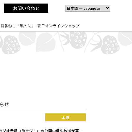
お問い合わせ
お庭番ねこ「黑の助」
夢二オンラインショップ
知らせ
本館
ラジオ番組『旅ラジ！』の公開中継生放送が夢二