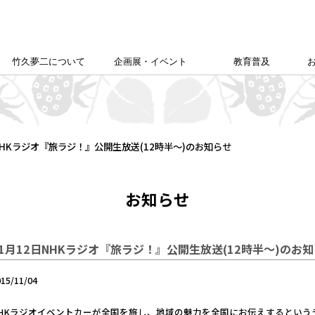
竹久夢二について
企画展・イベント
教育普及
竹久夢二学会について
竹久夢二の足跡
夢二生家記念館企画展
カレンダー
本館企画展
校外学習について
こども夢二新聞
こども学芸員
ゆめじきょうどびじゅつかん
夢二郷土美術館
の
「あいうえお」
NHKラジオ『旅ラジ！』公開生放送(12時半～)のお知らせ
お知らせ
11月12日NHKラジオ『旅ラジ！』公開生放送(12時半～)のお
015/11/04
HKラジオイベントカーが全国を旅し、地域の魅力を全国にお伝えするという