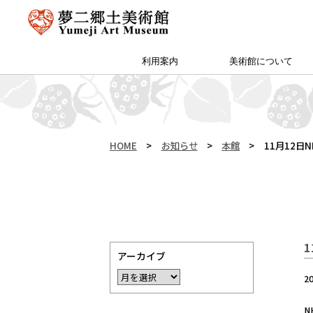
利用案内
美術館について
アクセス・特別プラン
夢二郷土美術館 本館
予約方法・団体申込
カフェ＆ショップ
サイトマップ
（公財）両備文化振興財団
友の会「ゆめびぃ」
范曽美術館について
館長挨拶
所蔵作品
お知らせ
沿革
夢二生家記念館・少年山荘
HOME
>
お知らせ
>
本館
>
11月12日
アーカイブ
2
N