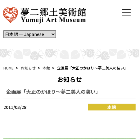
t
o
g
g
l
e
n
a
v
i
HOME
>
お知らせ
>
本館
>
企画展「大正のかほり～夢二美人の装い」
g
お知らせ
a
t
企画展「大正のかほり～夢二美人の装い」
i
o
n
2011/03/28
本館