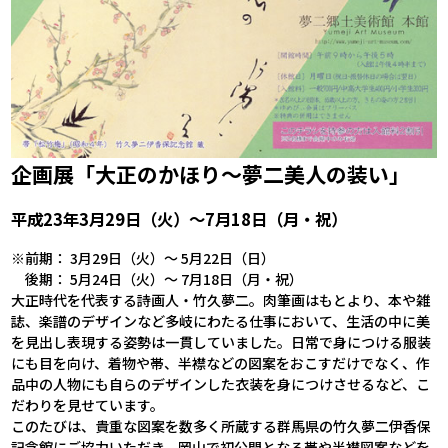
企画展「大正のかほり～夢二美人の装い」
平成23年3月29日（火）〜7月18日（月・祝）
※前期： 3月29日（火）〜 5月22日（日）
後期： 5月24日（火）〜 7月18日（月・祝）
大正時代を代表する詩画人・竹久夢二。肉筆画はもとより、本や雑
誌、楽譜のデザインなど多岐にわたる仕事において、生活の中に美
を見出し表現する姿勢は一貫していました。日常で身につける服装
にも目を向け、着物や帯、半襟などの図案をおこすだけでなく、作
品中の人物にも自らのデザインした衣装を身につけさせるなど、こ
だわりを見せています。
このたびは、貴重な図案を数多く所蔵する群馬県の竹久夢二伊香保
記念館にご協力いただき、岡山で初公開となる帯や半襟図案などを