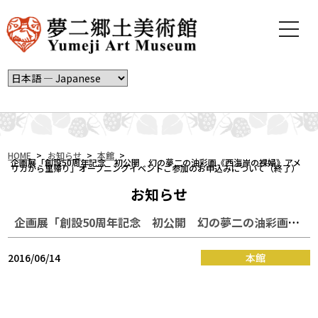
t
o
g
g
l
e
n
a
v
i
HOME
>
お知らせ
>
本館
>
企画展「創設50周年記念 初公開 幻の夢二の油彩画《西海岸の裸婦》アメ
リカから里帰り」オープニングイベントご参加のお申込みについて（終了）
g
a
お知らせ
t
i
企画展「創設50周年記念 初公開 幻の夢二の油彩画《西海岸の裸婦》アメリカから里帰り」オープニングイベントご参加のお申込みについて（終了）
o
n
2016/06/14
本館