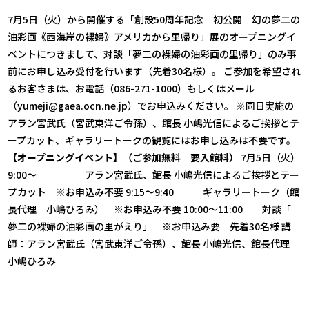
7月5日（火）から開催する「創設50周年記念 初公開 幻の夢二の
油彩画《西海岸の裸婦》アメリカから里帰り」展のオープニングイ
ベントにつきまして、対談「夢二の裸婦の油彩画の里帰り」のみ事
前にお申し込み受付を行います（先着30名様）。 ご参加を希望され
るお客さまは、お電話（086-271-1000）もしくはメール
（yumeji@gaea.ocn.ne.jp）でお申込みください。 ※同日実施の
アラン宮武氏（宮武東洋ご令孫）、館長 小嶋光信によるご挨拶とテ
ープカット、ギャラリートークの観覧にはお申し込みは不要です。
【オープニングイベント】（ご参加無料 要入館料）
7月5日（火）
9:00～ アラン宮武氏、館長 小嶋光信によるご挨拶とテー
プカット ※お申込み不要 9:15～9:40 ギャラリートーク（館
長代理 小嶋ひろみ） ※お申込み不要 10:00～11:00 対談「
夢二の裸婦の油彩画の里がえり」 ※お申込み要 先着30名様 講
師：アラン宮武氏（宮武東洋ご令孫）、館長 小嶋光信、館長代理
小嶋ひろみ