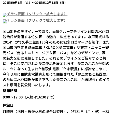
2015年9月8日（火）～2015年12月13日（日）
チラシ表面（クリックで拡大します）
チラシ裏面（クリックで拡大します）
岡山出身のデザイナーであり、両備グループデザイン顧問の水戸岡
鋭治氏が発信する竹久夢二の魅力に焦点をあてます。水戸岡氏は昨
2014年の竹久夢二生誕130年のために記念ロゴマークを制作、また
岡山市内を走る路面電車「KURO×夢二電車」や東京・ニッコー観
光バス「走るミニミュージアム夢二バス」などのデザインで、夢二
の魅力を街に発信しました。それらのデザインをご紹介すると共
に、そこに使用された夢二作品を展示します。夢二のねこが発想の
ルーツになって生まれた和歌山電鐵「たま駅長」に感謝をこめて、
今年３月に和歌山電鐵貴志駅にて開催された「夢二のねこ版画展」
のために水戸岡氏が書き下ろした夢二のねこ風「たま駅長」のイラ
スト原画を初公開いたします。
開館時間
9:00～17:00（入館は16:30まで）
休館日
月曜日（祝日・振替休日の場合は翌日）、9月21日（月・祝）～23