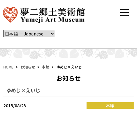
t
o
g
g
l
e
n
a
v
i
HOME
>
お知らせ
>
本館
>
ゆめじ×えいじ
g
お知らせ
a
t
ゆめじ×えいじ
i
o
n
2015/08/25
本館