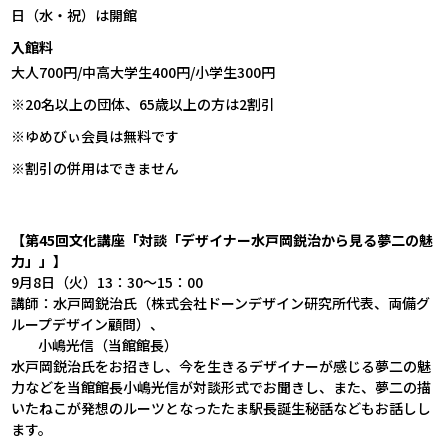
日（水・祝）は開館
入館料
大人700円/中高大学生400円/小学生300円
※20名以上の団体、65歳以上の方は2割引
※ゆめびぃ会員は無料です
※割引の併用はできません
【第45回文化講座「対談「デザイナー水戸岡鋭治から見る夢二の魅
力」」】
9月8日（火）13：30～15：00
講師：水戸岡鋭治氏（株式会社ドーンデザイン研究所代表、両備グ
ループデザイン顧問）、
小嶋光信（当館館長）
水戸岡鋭治氏をお招きし、今を生きるデザイナーが感じる夢二の魅
力などを当館館長小嶋光信が対談形式でお聞きし、また、夢二の描
いたねこが発想のルーツとなったたま駅長誕生秘話などもお話しし
ます。