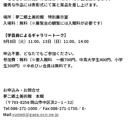
優秀な作品には表彰式にて賞と賞品を差し上げます。
場所：夢二郷土美術館 特別展示室
入場料：無料（※展覧会の観覧には入館料が必要です）
【学芸員によるギャラリートーク】
9月8日（火）11:00、13日（日）11:00、14:00
申込不要、どなたでもご参加ください。
参加費：無料（※要入館料 一般700円、中高大学生400円、小学
生300円）※ゆめびぃ会員は無料です。
お申込み・お問合せ
夢二郷土美術館 本館
（〒703-8256 岡山市中区浜2－1－32）
Tel:086-271-1000 ／ Fax:086-271-1730／ E-
Mail:
yumeji@gaea.ocn.ne.jp