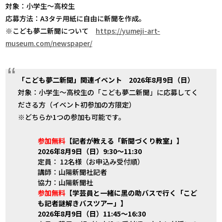
対象：小学生～高校生
応募方法：A3タテ用紙に自由に新聞を作成。
※こども夢二新聞について
https://yumeji-art-
museum.com/newspaper/
「こども夢二新聞」関連イベント
2026
年
8
月
9
日（日）
対象：小学生～高校生の「こども夢二新聞」に応募してく
ださる方（イベント初参加の方限定）
※どちらか1つの参加も可能です。
参加無料
【記者が教える「新聞づくり教室」】
2026
年
8
月
9
日（日）
9:30
～
11:30
定員： 12名様（お申込み受付順）
講師：山陽新聞社記者
協力：山陽新聞社
参加無料
【学芸員と一緒に黑の助バスで行く「こど
も記者謎解きバスツアー」】
2026年8月9日（日）
11:45
～
16:30