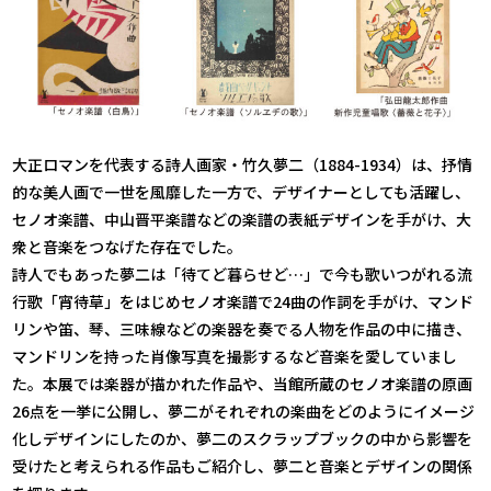
大正ロマンを代表する詩人画家・竹久夢二（1884-1934）は、抒情
的な美人画で一世を風靡した一方で、デザイナーとしても活躍し、
セノオ楽譜、中山晋平楽譜などの楽譜の表紙デザインを手がけ、大
衆と音楽をつなげた存在でした。
詩人でもあった夢二は「待てど暮らせど…」で今も歌いつがれる流
行歌「宵待草」をはじめセノオ楽譜で24曲の作詞を手がけ、マンド
リンや笛、琴、三味線などの楽器を奏でる人物を作品の中に描き、
マンドリンを持った肖像写真を撮影するなど音楽を愛していまし
た。本展では楽器が描かれた作品や、当館所蔵のセノオ楽譜の原画
26点を一挙に公開し、夢二がそれぞれの楽曲をどのようにイメージ
化しデザインにしたのか、夢二のスクラップブックの中から影響を
受けたと考えられる作品もご紹介し、夢二と音楽とデザインの関係