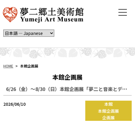
t
o
g
g
l
e
n
a
v
i
HOME
>
本館企画展
g
本館企画展
a
t
6/26（金）～8/30（日）本館企画展「夢二と音楽とデザイン」
i
o
n
2026/06/10
本館
本館企画展
企画展