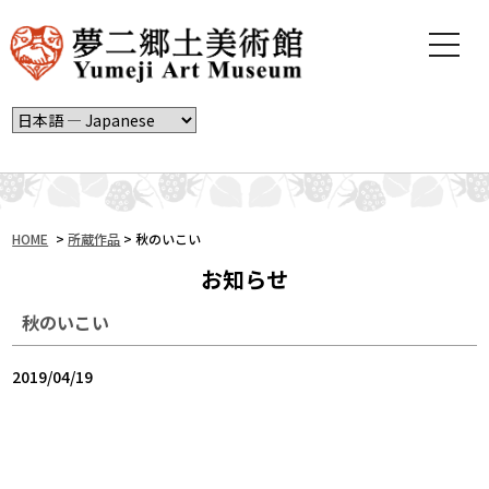
t
o
g
g
l
e
n
a
v
i
HOME
>
所蔵作品
>
秋のいこい
g
お知らせ
a
t
秋のいこい
i
o
n
2019/04/19