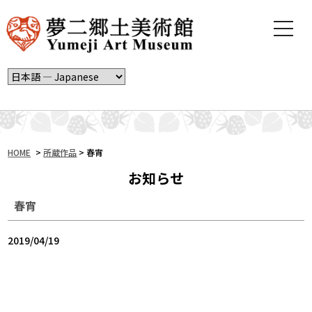
t
o
g
g
l
e
n
a
v
i
HOME
>
所蔵作品
>
春宵
g
お知らせ
a
t
春宵
i
o
n
2019/04/19