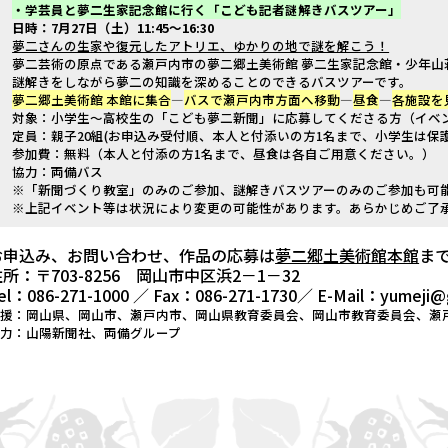
・学芸員と夢二生家記念館に行く「こども記者
謎解きバスツアー」
日時：7
月27
日（土）
11:45
～
16:30
夢二さんの生家や復元したアトリエ、ゆかりの地で謎を解こう！
夢二芸術の原点である瀬戸内市の夢二郷土美術館 夢二生家記念館・少年山
謎解きをしながら夢二の知識を深めることのできるバスツアーです。
夢二郷土美術館 本館に集合
―
バスで瀬戸内市方面へ移動
―
昼食
―
各施設を
対象：小学生～高校生の「こども夢二新聞」に応募してくださる方（イベ
定員：親子20組(お申込み受付順、本人と付添いの方1名まで、小学生は保護
参加費：無料（本人と付添の方1名まで、昼食は各自ご用意ください。）
協力：両備バス
※「新聞づくり教室」のみのご参加、謎解きバスツアーのみのご参加も可
※上記イベント等は状況により変更の可能性があります。あらかじめご了
お申込み、お問い合わせ、作品の応募は
夢二郷土美術館本館
ま
所：〒703-8256 岡山市中区浜2－1－32
el：086-271-1000 ／ Fax：086-271-1730／ E-Mail：yumeji@g
後援：岡山県、岡山市、瀬戸内市、岡山県教育委員会、岡山市教育委員会、瀬
協力：山陽新聞社、両備グループ