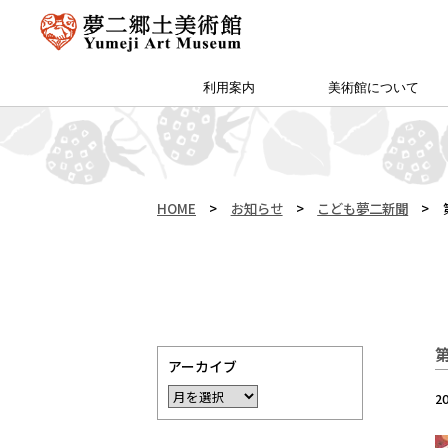
利用案内
美術館について
アクセス・特別プラン
夢二郷土美術館 本館
予約方法・団体申込
カフェ＆ショップ
サイトマップ
（公財）両備文化振興財団
友の会「ゆめびぃ」
范曽美術館について
館長挨拶
所蔵作品
お知らせ
沿革
夢二生家記念館・少年山荘
HOME
>
お知らせ
>
こども夢二新聞
>
アーカイブ
2