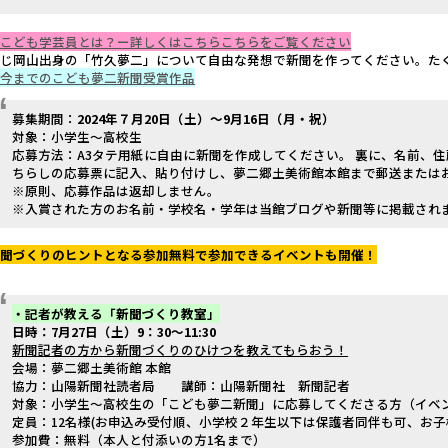
▶こども学芸員とは？ー詳しくはこちらこちらをご覧ください
同じ岡山出身の「竹久夢二」について自由な発想で新聞を作ってください。た
▶今までのこども夢二新聞受賞作品
募集期間：
2024
年７月20日（土）～9月16日（月・祝）
対象：小学生～高校生
応募方法：A3タテ用紙に自由に新聞を作成してください。 裏に、名前、
ちらしの応募票に記入、貼り付けし、夢二郷土美術館本館まで郵送または
※原則、応募作品は返却しません。
※入賞された方のお名前・学校名・学年は当館ブログや新聞等に掲載され
新聞づくりのヒントとなる参加無料で参加できるイベントも開催！
・記者が教える「新聞づくり教室」
日時：7
月27
日（土）
9
：
30
～
11:30
新聞記者の方から新聞づくりのひけつを教えてもらおう！
会場：夢二郷土美術館 本館
協力：山陽新聞社読者局 講師：山陽新聞社 新聞記者
対象：小学生～高校生の「こども夢二新聞」に応募してくださる方（イベ
定員：12名様(お申込み受付順、小学校２年生以下は保護者同伴も可、お子
参加費：無料（本人と付添いの方1名まで）