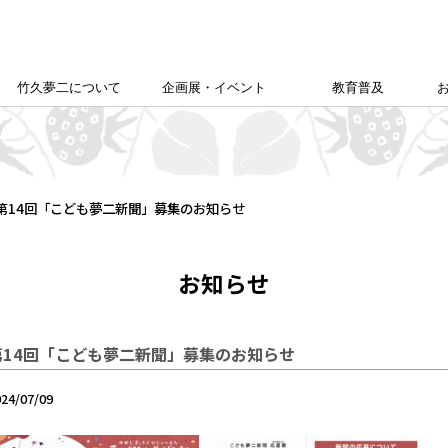
竹久夢二について
企画展・イベント
教育普及
竹久夢二学会について
竹久夢二の足跡
夢二生家記念館企画展
カレンダー
本館企画展
校外学習について
こども夢二新聞
こども学芸員
ゆめじきょうどびじゅつかん
夢二郷土美術館
の
「あいうえお」
第14回「こども夢二新聞」募集のお知らせ
お知らせ
第14回「こども夢二新聞」募集のお知らせ
024/07/09