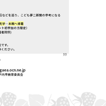
荘などを巡り、こども夢二新聞の参考になる
見学
―
本館へ帰着
ント初参加の方限定）
者同伴)
能です。
承ください。
で
aea.ocn.ne.jp
戸内市教育委員会